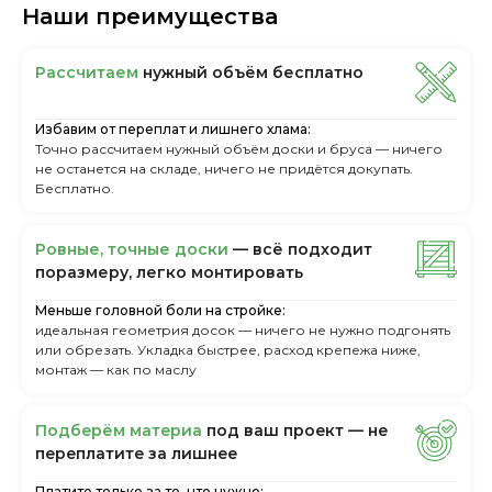
Наши преимущества
Рассчитаем
нужный объём бесплатно
Избавим от переплат и лишнего хлама:
Точно рассчитаем нужный объём доски и бруса — ничего
не останется на складе, ничего не придётся докупать.
Бесплатно.
Ровные, точные доски
— всё подходит
поразмеру, легкo монтировать
Меньше головной боли на стройке:
идеальная геометрия досок — ничего не нужно подгонять
или обрезать. Укладка быстрее, расход крепежа ниже,
монтаж — как по маслу
Пoдбepём мaтepиa
пoд вaш пpoeкт — нe
пepeплaтитe зa лишнee
Платите только за то, что нужно: