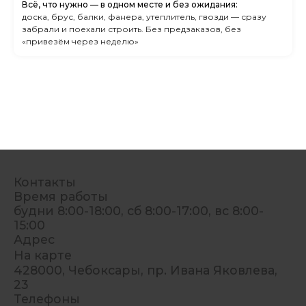
Всё, что нужно — в одном месте и без ожидания:
доска, брус, балки, фанера, утеплитель, гвозди — сразу
забрали и поехали строить. Без предзаказов, без
«привезём через неделю»
Контакты
Время работы
будни 8:00-18:00, сб 8:00-17:00, вс 8:00-
15:00
Адрес
На карте
428000, Чебоксары, пр. Ивана Яковлева,
23
Телефоны