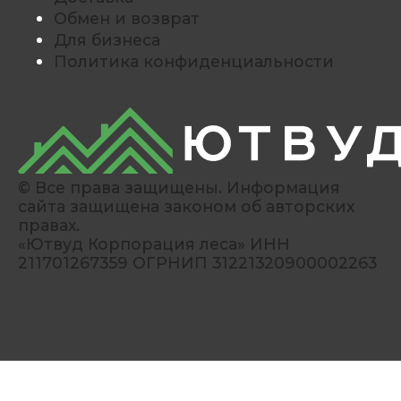
Обмен и возврат
Для бизнеса
Политика конфиденциальности
© Все права защищены. Информация
сайта защищена законом об авторских
правах.
«Ютвуд Корпорация леса» ИНН
211701267359 ОГРНИП 31221320900002263