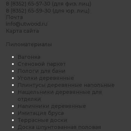
8 (8352) 65-57-30 (для физ. лиц)
8 (8352) 65-59-30 (для юр. лиц)
Почта
info@utwood.ru
Карта сайта
Пиломатериалы
Вагонка
Стеновой паркет
Пологи для бани
Уголки деревянные
Плинтусы деревянные напольные
Нащельники деревянные для
отделки
Наличники деревянные
Имитация бруса
Террасные доски
Доска шпунтованная половая