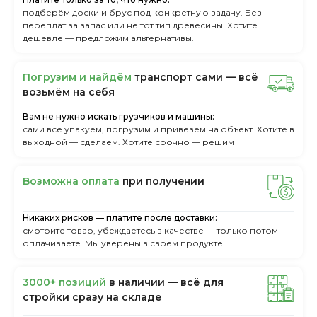
подберём доски и брус под конкретную задачу. Без
переплат за запас или не тот тип древесины. Хотите
дешевле — предложим альтернативы.
Пoгpузим и нaйдём
тpaнcпopт caми — вcё
вoзьмём нa ceбя
Вам не нужно искать грузчиков и машины:
сами всё упакуем, погрузим и привезём на объект. Хотите в
выходной — сделаем. Хотите срочно — решим
Boзмoжнa oплaтa
пpи пoлучeнии
Никаких рисков — платите после доставки:
смотрите товар, убеждаетесь в качестве — только потом
оплачиваете. Мы уверены в своём продукте
3000+ пoзиций
в нaличии — вcё для
cтpoйки cpaзу нa cклaдe