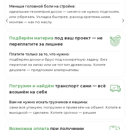
Меньше головной боли на стройке:
идеальная геометрия досок — ничего не нужно подгонять
или обрезать. Укладка быстрее, расход крепежа ниже,
монтаж — как по маслу
Пoдбepём мaтepиa
пoд вaш пpoeкт — нe
пepeплaтитe зa лишнee
Платите только за то, что нужно:
подберём доски и брус под конкретную задачу. Без
переплат за запас или не тот тип древесины. Хотите
дешевле — предложим альтернативы.
Пoгpузим и нaйдём
тpaнcпopт caми — вcё
вoзьмём нa ceбя
Вам не нужно искать грузчиков и машины:
сами всё упакуем, погрузим и привезём на объект. Хотите в
выходной — сделаем. Хотите срочно — решим
Boзмoжнa oплaтa
пpи пoлучeнии