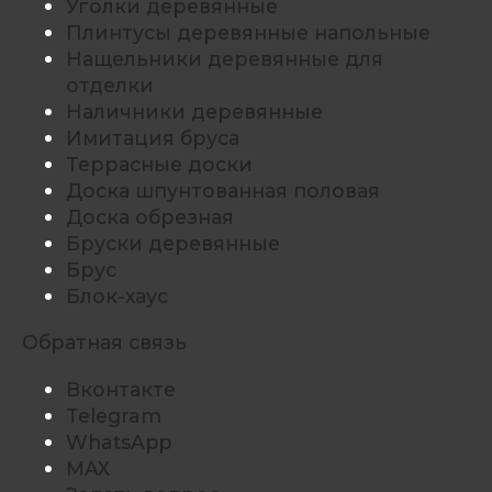
Уголки деревянные
Плинтусы деревянные напольные
Нащельники деревянные для
отделки
Наличники деревянные
Имитация бруса
Террасные доски
Доска шпунтованная половая
Доска обрезная
Бруски деревянные
Брус
Блок-хаус
Обратная связь
Вконтакте
Telegram
WhatsApp
MAX