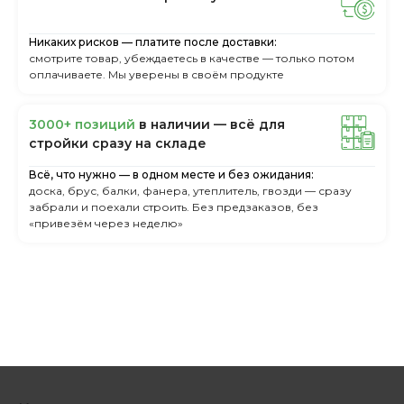
Никаких рисков — платите после доставки:
смотрите товар, убеждаетесь в качестве — только потом
оплачиваете. Мы уверены в своём продукте
3000+ пoзиций
в нaличии — вcё для
cтpoйки cpaзу нa cклaдe
Всё, что нужно — в одном месте и без ожидания:
доска, брус, балки, фанера, утеплитель, гвозди — сразу
забрали и поехали строить. Без предзаказов, без
«привезём через неделю»