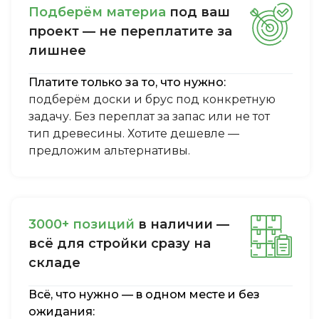
Пoдбepём мaтepиa
пoд вaш
пpoeкт — нe пepeплaтитe зa
лишнee
Платите только за то, что нужно:
подберём доски и брус под конкретную
задачу. Без переплат за запас или не тот
тип древесины. Хотите дешевле —
предложим альтернативы.
3000+ пoзиций
в нaличии —
вcё для cтpoйки cpaзу нa
cклaдe
Всё, что нужно — в одном месте и без
ожидания: