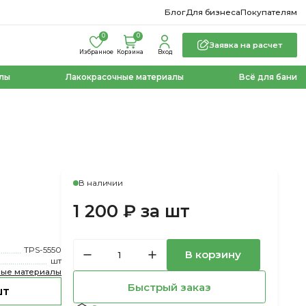
Блог
Для бизнеса
Покупателям
0
0
Заявка на расчет
Избранное
Корзина
Вход
лы
Лакокрасочные материалы
Всё для бани
В наличии
1 200 ₽ за шт
TPS-5550
В корзину
шт
ные материалы
Быстрый заказ
шт