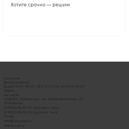
Хотите срочно — решим
Контакты
Время работы
будни 8:00-18:00, сб 8:00-17:00, вс 8:00-15:00
Адрес
На карте
428000, Чебоксары, пр. Ивана Яковлева, 23
Телефоны
8 (8352) 65-57-30 (для физ. лиц)
8 (8352) 65-59-30 (для юр. лиц)
Почта
info@utwood.ru
Карта сайта