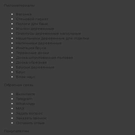
Пиломатериалы
Вагонка
Стеновой паркет
Пологи для бани
Уголки деревянные
Плинтусы деревянные напольные
Нащельники деревянные для отделки
Наличники деревянные
Имитация бруса
Террасные доски
Доска шпунтованная половая
Доска обрезная
Бруски деревянные
Брус
Блок-хаус
Обратная связь
Вконтакте
Telegram
WhatsApp
MAX
Задать вопрос
Заказать звонок
Оставить отзыв
Покупателям