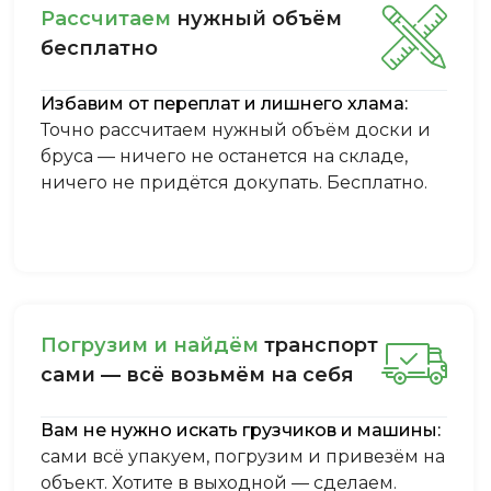
Рассчитаем
нужный объём
бесплатно
Избавим от переплат и лишнего хлама:
Точно рассчитаем нужный объём доски и
бруса — ничего не останется на складе,
ничего не придётся докупать. Бесплатно.
Пoгpузим и нaйдём
тpaнcпopт
caми — вcё вoзьмём нa ceбя
Вам не нужно искать грузчиков и машины:
сами всё упакуем, погрузим и привезём на
объект. Хотите в выходной — сделаем.