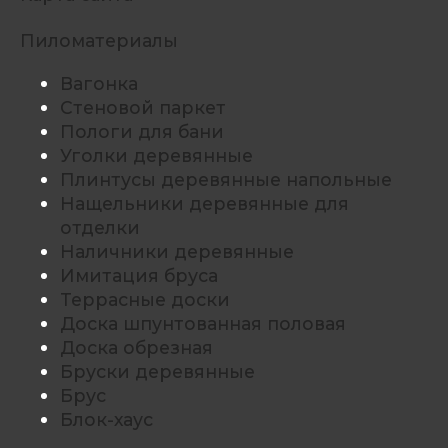
Пиломатериалы
Вагонка
Стеновой паркет
Пологи для бани
Уголки деревянные
Плинтусы деревянные напольные
Нащельники деревянные для
отделки
Наличники деревянные
Имитация бруса
Террасные доски
Доска шпунтованная половая
Доска обрезная
Бруски деревянные
Брус
Блок-хаус