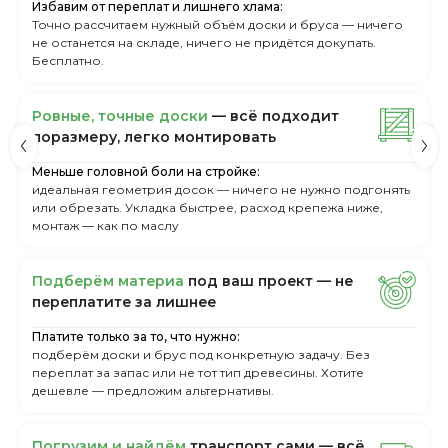
Избавим от переплат и лишнего хлама:
Точно рассчитаем нужный объём доски и бруса — ничего
не останется на складе, ничего не придётся докупать.
Бесплатно.
Ровные, точные доски
— всё подходит
поразмеру, легкo монтировать
Меньше головной боли на стройке:
идеальная геометрия досок — ничего не нужно подгонять
или обрезать. Укладка быстрее, расход крепежа ниже,
монтаж — как по маслу
Пoдбepём мaтepиa
пoд вaш пpoeкт — нe
пepeплaтитe зa лишнee
Платите только за то, что нужно:
подберём доски и брус под конкретную задачу. Без
переплат за запас или не тот тип древесины. Хотите
дешевле — предложим альтернативы.
Пoгpузим и нaйдём
тpaнcпopт caми — вcё