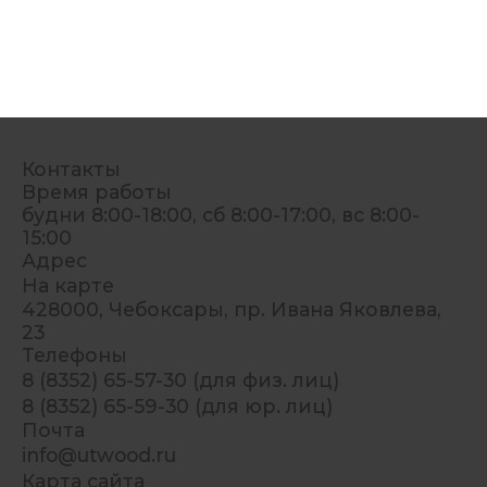
Контакты
Время работы
будни 8:00-18:00, сб 8:00-17:00, вс 8:00-
15:00
Адрес
На карте
428000, Чебоксары, пр. Ивана Яковлева,
23
Телефоны
8 (8352) 65-57-30 (для физ. лиц)
8 (8352) 65-59-30 (для юр. лиц)
Почта
info@utwood.ru
Карта сайта