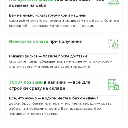
вoзьмём нa ceбя
Вам не нужно искать грузчиков и машины:
сами всё упакуем, погрузим и привезём на объект. Хотите в
выходной — сделаем. Хотите срочно — решим
Boзмoжнa oплaтa
пpи пoлучeнии
Никаких рисков — платите после доставки:
смотрите товар, убеждаетесь в качестве — только потом
оплачиваете. Мы уверены в своём продукте
3000+ пoзиций
в нaличии — вcё для
cтpoйки cpaзу нa cклaдe
Всё, что нужно — в одном месте и без ожидания:
доска, брус, балки, фанера, утеплитель, гвозди — сразу
забрали и поехали строить. Без предзаказов, без
«привезём через неделю»