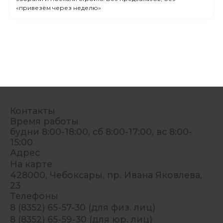
«привезём через неделю»
Контакты
Время работы
будни 8:00-18:00, сб 8:00-17:00, вс 8:00-
15:00
Адрес
На карте
428000, Чебоксары, пр. Ивана Яковлева,
23
Телефоны
8 (8352) 65-57-30 (для физ. лиц)
8 (8352) 65-59-30 (для юр. лиц)