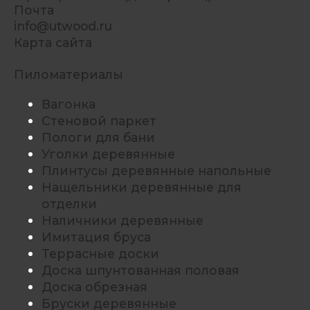
Почта
info@utwood.ru
Карта сайта
Пиломатериалы
Вагонка
Стеновой паркет
Пологи для бани
Уголки деревянные
Плинтусы деревянные напольные
Нащельники деревянные для
отделки
Наличники деревянные
Имитация бруса
Террасные доски
Доска шпунтованная половая
Доска обрезная
Бруски деревянные