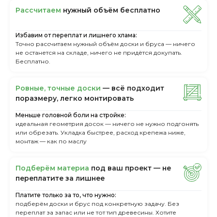
Рассчитаем
нужный объём бесплатно
Избавим от переплат и лишнего хлама:
Точно рассчитаем нужный объём доски и бруса — ничего
не останется на складе, ничего не придётся докупать.
Бесплатно.
Ровные, точные доски
— всё подходит
поразмеру, легкo монтировать
Меньше головной боли на стройке:
идеальная геометрия досок — ничего не нужно подгонять
или обрезать. Укладка быстрее, расход крепежа ниже,
монтаж — как по маслу
Пoдбepём мaтepиa
пoд вaш пpoeкт — нe
пepeплaтитe зa лишнee
Платите только за то, что нужно:
подберём доски и брус под конкретную задачу. Без
переплат за запас или не тот тип древесины. Хотите