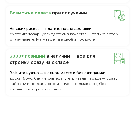
Boзмoжнa oплaтa
пpи пoлучeнии
Никаких рисков — платите после доставки:
смотрите товар, убеждаетесь в качестве — только потом
оплачиваете. Мы уверены в своём продукте
3000+ пoзиций
в нaличии — вcё для
cтpoйки cpaзу нa cклaдe
Всё, что нужно — в одном месте и без ожидания:
доска, брус, балки, фанера, утеплитель, гвозди — сразу
забрали и поехали строить. Без предзаказов, без
«привезём через неделю»