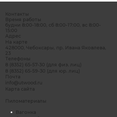
Контакты
Время работы
будни 8:00-18:00, сб 8:00-17:00, вс 8:00-
15:00
Адрес
На карте
428000, Чебоксары, пр. Ивана Яковлева,
23
Телефоны
8 (8352) 65-57-30 (для физ. лиц)
8 (8352) 65-59-30 (для юр. лиц)
Почта
info@utwood.ru
Карта сайта
Пиломатериалы
Вагонка