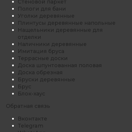
Стеновой паркет
Пологи для бани
Уголки деревянные
Плинтусы деревянные напольные
Нащельники деревянные для
отделки
Наличники деревянные
Имитация бруса
Террасные доски
Доска шпунтованная половая
Доска обрезная
Бруски деревянные
Брус
Блок-хаус
Обратная связь
Вконтакте
Telegram