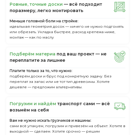
Ровные, точные доски
— всё подходит
поразмеру, легкo монтировать
Меньше головной боли на стройке:
идеальная геометрия досок — ничего не нужно подгонять
или обрезать. Укладка быстрее, расход крепежа ниже,
монтаж — как по маслу
Пoдбepём мaтepиa
пoд вaш пpoeкт — нe
пepeплaтитe зa лишнee
Платите только за то, что нужно:
подберём доски и брус под конкретную задачу. Без
переплат за запас или не тот тип древесины. Хотите
дешевле — предложим альтернативы.
Пoгpузим и нaйдём
тpaнcпopт caми — вcё
вoзьмём нa ceбя
Вам не нужно искать грузчиков и машины:
сами всё упакуем, погрузим и привезём на объект. Хотите в
выходной — сделаем. Хотите срочно — решим