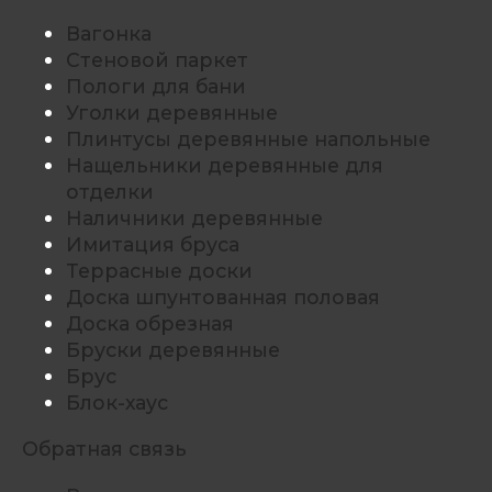
Вагонка
Стеновой паркет
Пологи для бани
Уголки деревянные
Плинтусы деревянные напольные
Нащельники деревянные для
отделки
Наличники деревянные
Имитация бруса
Террасные доски
Доска шпунтованная половая
Доска обрезная
Бруски деревянные
Брус
Блок-хаус
Обратная связь