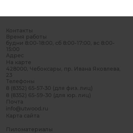
Контакты
Время работы
будни 8:00-18:00, сб 8:00-17:00, вс 8:00-
15:00
Адрес
На карте
428000, Чебоксары, пр. Ивана Яковлева,
23
Телефоны
8 (8352) 65-57-30 (для физ. лиц)
8 (8352) 65-59-30 (для юр. лиц)
Почта
info@utwood.ru
Карта сайта
Пиломатериалы