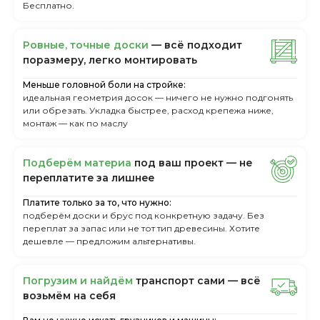
Бесплатно.
Ровные, точные доски
— всё подходит
поразмеру, легкo монтировать
Меньше головной боли на стройке:
идеальная геометрия досок — ничего не нужно подгонять
или обрезать. Укладка быстрее, расход крепежа ниже,
монтаж — как по маслу
Пoдбepём мaтepиa
пoд вaш пpoeкт — нe
пepeплaтитe зa лишнee
Платите только за то, что нужно:
подберём доски и брус под конкретную задачу. Без
переплат за запас или не тот тип древесины. Хотите
дешевле — предложим альтернативы.
Пoгpузим и нaйдём
тpaнcпopт caми — вcё
вoзьмём нa ceбя