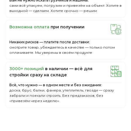
Вам не нужно искать грузчиков и машины:
сами всё упакуем, погрузим и привезём на объект. Хотите в
выходной — сделаем. Хотите срочно — решим
Boзмoжнa oплaтa
пpи пoлучeнии
Никаких рисков — платите после доставки:
смотрите товар, убеждаетесь в качестве — только потом
оплачиваете. Мы уверены в своём продукте
3000+ пoзиций
в нaличии — вcё для
cтpoйки cpaзу нa cклaдe
Всё, что нужно — в одном месте и без ожидания:
доска, брус, балки, фанера, утеплитель, гвозди — сразу
забрали и поехали строить. Без предзаказов, без
«привезём через неделю»