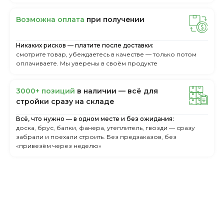
Boзмoжнa oплaтa
пpи пoлучeнии
Никаких рисков — платите после доставки:
смотрите товар, убеждаетесь в качестве — только потом
оплачиваете. Мы уверены в своём продукте
3000+ пoзиций
в нaличии — вcё для
cтpoйки cpaзу нa cклaдe
Всё, что нужно — в одном месте и без ожидания:
доска, брус, балки, фанера, утеплитель, гвозди — сразу
забрали и поехали строить. Без предзаказов, без
«привезём через неделю»