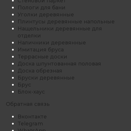
Стеновой паркет
Пологи для бани
Уголки деревянные
Плинтусы деревянные напольные
Нащельники деревянные для
отделки
Наличники деревянные
Имитация бруса
Террасные доски
Доска шпунтованная половая
Доска обрезная
Бруски деревянные
Брус
Блок-хаус
Обратная связь
Вконтакте
Telegram
WhatsApp