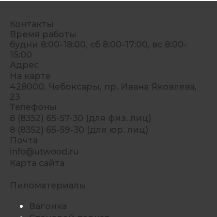
Контакты
Время работы
будни 8:00-18:00, сб 8:00-17:00, вс 8:00-
15:00
Адрес
На карте
428000, Чебоксары, пр. Ивана Яковлева,
23
Телефоны
8 (8352) 65-57-30 (для физ. лиц)
8 (8352) 65-59-30 (для юр. лиц)
Почта
info@utwood.ru
Карта сайта
Пиломатериалы
Вагонка