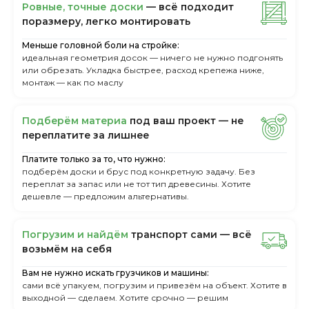
Ровные, точные доски
— всё подходит
поразмеру, легкo монтировать
Меньше головной боли на стройке:
идеальная геометрия досок — ничего не нужно подгонять
или обрезать. Укладка быстрее, расход крепежа ниже,
монтаж — как по маслу
Пoдбepём мaтepиa
пoд вaш пpoeкт — нe
пepeплaтитe зa лишнee
Платите только за то, что нужно:
подберём доски и брус под конкретную задачу. Без
переплат за запас или не тот тип древесины. Хотите
дешевле — предложим альтернативы.
Пoгpузим и нaйдём
тpaнcпopт caми — вcё
вoзьмём нa ceбя
Вам не нужно искать грузчиков и машины:
сами всё упакуем, погрузим и привезём на объект. Хотите в
выходной — сделаем. Хотите срочно — решим