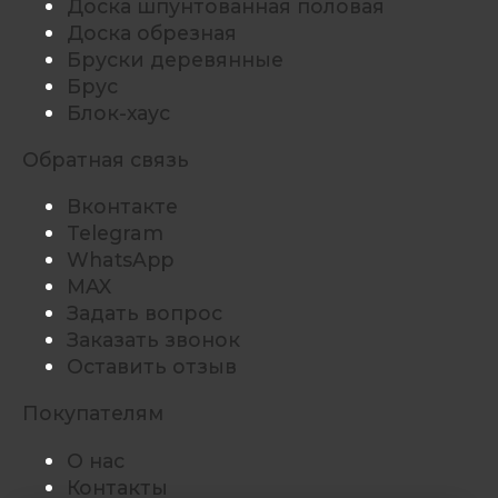
Доска шпунтованная половая
Доска обрезная
Бруски деревянные
Брус
Блок-хаус
Обратная связь
Вконтакте
Telegram
WhatsApp
MAX
Задать вопрос
Заказать звонок
Оставить отзыв
Покупателям
О нас
Контакты