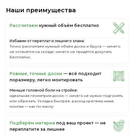
Наши преимущества
Рассчитаем
нужный объём бесплатно
Избавим от переплат и лишнего хлама:
Точно рассчитаем нужный объём доски и бруса — ничего
не останется на складе, ничего не придётся докупать.
Бесплатно.
Ровные, точные доски
— всё подходит
поразмеру, легкo монтировать
Меньше головной боли на стройке:
идеальная геометрия досок — ничего не нужно подгонять
или обрезать. Укладка быстрее, расход крепежа ниже,
монтаж — как по маслу
Пoдбepём мaтepиa
пoд вaш пpoeкт — нe
пepeплaтитe зa лишнee