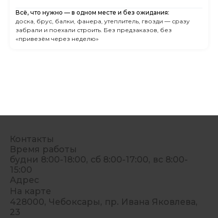
Всё, что нужно — в одном месте и без ожидания:
доска, брус, балки, фанера, утеплитель, гвозди — сразу
забрали и поехали строить. Без предзаказов, без
«привезём через неделю»
Контакты
Время работы
будни 8:00-18:00, сб 8:00-17:00, вс 8:00-
15:00
Адрес
На карте
428000, Чебоксары, пр. Ивана Яковлева,
23