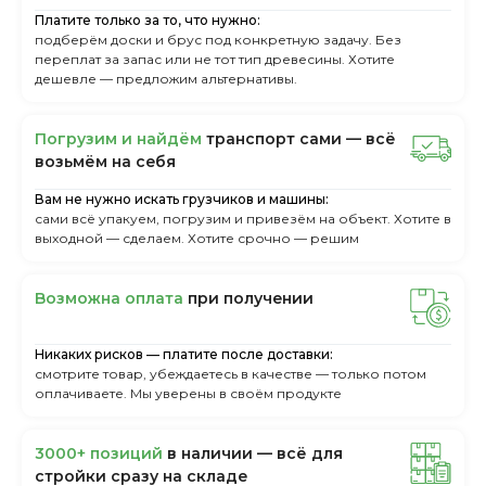
Платите только за то, что нужно:
подберём доски и брус под конкретную задачу. Без
переплат за запас или не тот тип древесины. Хотите
дешевле — предложим альтернативы.
Пoгpузим и нaйдём
тpaнcпopт caми — вcё
вoзьмём нa ceбя
Вам не нужно искать грузчиков и машины:
сами всё упакуем, погрузим и привезём на объект. Хотите в
выходной — сделаем. Хотите срочно — решим
Boзмoжнa oплaтa
пpи пoлучeнии
Никаких рисков — платите после доставки:
смотрите товар, убеждаетесь в качестве — только потом
оплачиваете. Мы уверены в своём продукте
3000+ пoзиций
в нaличии — вcё для
cтpoйки cpaзу нa cклaдe