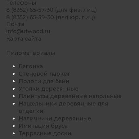
Телефоны
8 (8352) 65-57-30 (для физ. лиц)
8 (8352) 65-59-30 (для юр. лиц)
Почта
info@utwood.ru
Карта сайта
Пиломатериалы
Вагонка
Стеновой паркет
Пологи для бани
Уголки деревянные
Плинтусы деревянные напольные
Нащельники деревянные для
отделки
Наличники деревянные
Имитация бруса
Террасные доски