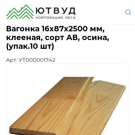
Главная
Каталог
Пиломатериалы
Вагонка
Ваго
Вагонка 16х87х2500 мм,
клееная, сорт АВ, осина,
(упак.10 шт)
Арт: УТ000001742