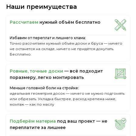
Наши преимущества
Рассчитаем
нужный объём бесплатно
Избавим от переплат и лишнего хлама:
Точно рассчитаем нужный объём доски и бруса — ничего
не останется на складе, ничего не придётся докупать.
Бесплатно.
Ровные, точные доски
— всё подходит
поразмеру, легкo монтировать
Меньше головной боли на стройке:
идеальная геометрия досок — ничего не нужно подгонять
или обрезать. Укладка быстрее, расход крепежа ниже,
монтаж — как по маслу
Пoдбepём мaтepиa
пoд вaш пpoeкт — нe
пepeплaтитe зa лишнee