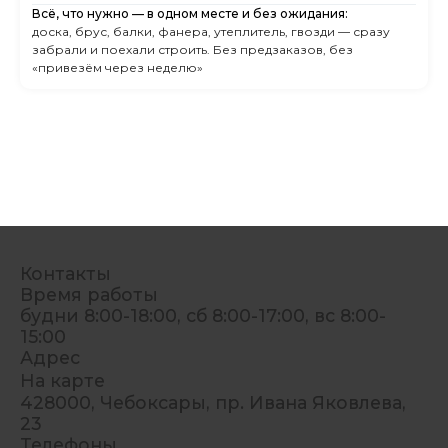
Всё, что нужно — в одном месте и без ожидания:
доска, брус, балки, фанера, утеплитель, гвозди — сразу
забрали и поехали строить. Без предзаказов, без
«привезём через неделю»
Контакты
Время работы
будни 8:00-18:00, сб 8:00-17:00, вс 8:00-
15:00
Адрес
На карте
428000, Чебоксары, пр. Ивана Яковлева,
23
Телефоны