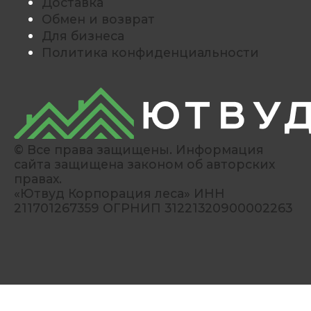
Доставка
Обмен и возврат
Для бизнеса
Политика конфиденциальности
© Все права защищены. Информация
сайта защищена законом об авторских
правах.
«Ютвуд Корпорация леса» ИНН
211701267359 ОГРНИП 31221320900002263