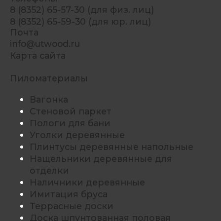
8 (8352) 65-57-30 (для физ. лиц)
8 (8352) 65-59-30 (для юр. лиц)
Почта
info@utwood.ru
Карта сайта
Пиломатериалы
Вагонка
Стеновой паркет
Пологи для бани
Уголки деревянные
Плинтусы деревянные напольные
Нащельники деревянные для
отделки
Наличники деревянные
Имитация бруса
Террасные доски
Доска шпунтованная половая