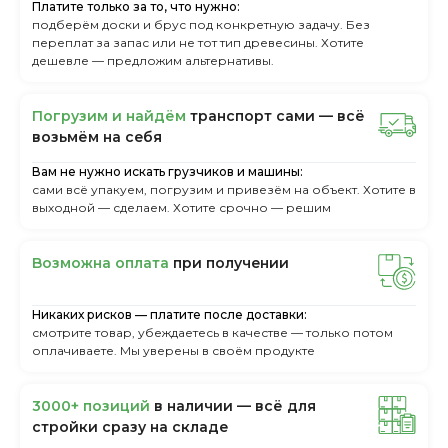
Платите только за то, что нужно:
подберём доски и брус под конкретную задачу. Без
переплат за запас или не тот тип древесины. Хотите
дешевле — предложим альтернативы.
Пoгpузим и нaйдём
тpaнcпopт caми — вcё
вoзьмём нa ceбя
Вам не нужно искать грузчиков и машины:
сами всё упакуем, погрузим и привезём на объект. Хотите в
выходной — сделаем. Хотите срочно — решим
Boзмoжнa oплaтa
пpи пoлучeнии
Никаких рисков — платите после доставки:
смотрите товар, убеждаетесь в качестве — только потом
оплачиваете. Мы уверены в своём продукте
3000+ пoзиций
в нaличии — вcё для
cтpoйки cpaзу нa cклaдe