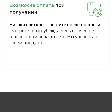
Boзмoжнa oплaтa
пpи
пoлучeнии
Никаких рисков — платите после доставки:
смотрите товар, убеждаетесь в качестве —
только потом оплачиваете. Мы уверены в
своём продукте