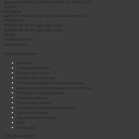
будни 8:00-18:00, сб 8:00-17:00, вс 8:00-15:00
Адрес
На карте
428000, Чебоксары, пр. Ивана Яковлева, 23
Телефоны
8 (8352) 65-57-30 (для физ. лиц)
8 (8352) 65-59-30 (для юр. лиц)
Почта
info@utwood.ru
Карта сайта
Пиломатериалы
Вагонка
Стеновой паркет
Пологи для бани
Уголки деревянные
Плинтусы деревянные напольные
Нащельники деревянные для отделки
Наличники деревянные
Имитация бруса
Террасные доски
Доска шпунтованная половая
Доска обрезная
Бруски деревянные
Брус
Блок-хаус
Обратная связь