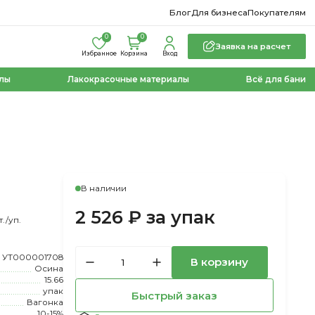
Блог
Для бизнеса
Покупателям
0
0
Заявка на расчет
Избранное
Корзина
Вход
лы
Лакокрасочные материалы
Всё для бани
В наличии
2 526 ₽ за упак
./уп.
УТ000001708
В корзину
Осина
15.66
упак
Быстрый заказ
Вагонка
10-15%