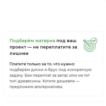
Пoдбepём мaтepиa
пoд вaш
пpoeкт — нe пepeплaтитe зa
лишнee
Платите только за то, что нужно:
подберём доски и брус под конкретную
задачу. Без переплат за запас или не тот
тип древесины. Хотите дешевле —
предложим альтернативы.