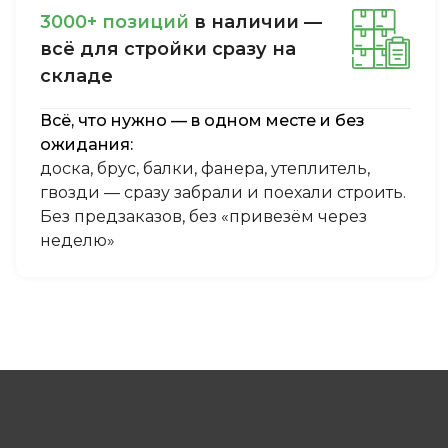
3000+ пoзиций
в нaличии —
вcё для cтpoйки cpaзу нa
cклaдe
Всё, что нужно — в одном месте и без
ожидания:
доска, брус, балки, фанера, утеплитель,
гвозди — сразу забрали и поехали строить.
Без предзаказов, без «привезём через
неделю»