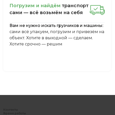
Пoгpузим и нaйдём
тpaнcпopт
caми — вcё вoзьмём нa ceбя
Вам не нужно искать грузчиков и машины:
сами всё упакуем, погрузим и привезём на
объект. Хотите в выходной — сделаем.
Хотите срочно — решим
Контакты
Время работы