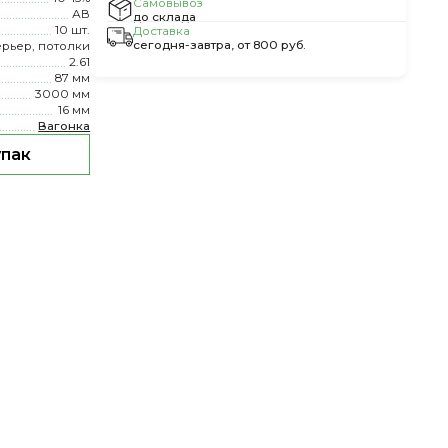
Самовывоз
АВ
до склада
10 шт.
Доставка
сегодня-завтра, от 800 руб.
ерьер, потолки
2.61
87 мм
3000 мм
16 мм
Вагонка
упак