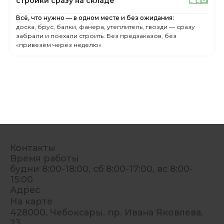
cтpoйки cpaзу нa cклaдe
Всё, что нужно — в одном месте и без ожидания:
доска, брус, балки, фанера, утеплитель, гвозди — сразу
забрали и поехали строить. Без предзаказов, без
«привезём через неделю»
Контакты
Время работы
будни 8:00-18:00, сб 8:00-17:00, вс 8:00-
15:00
Адрес
На карте
428000, Чебоксары, пр. Ивана Яковлева,
23