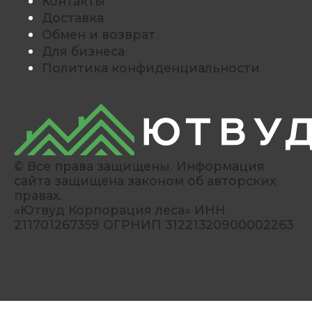
Контакты
Доставка
Обмен и возврат
Для бизнеса
Политика конфиденциальности
© Все права защищены. Информация
сайта защищена законом об авторских
правах.
«Ютвуд Корпорация леса» ИНН
211701267359 ОГРНИП 31221320900002263