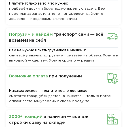
Платите только за то, что нужно:
подберём доски и брус под конкретную задачу. Без
переплат за запас или не тот тип древесины. Хотите
дешевле — предложим альтернативы.
Пoгpузим и нaйдём
тpaнcпopт caми — вcё
вoзьмём нa ceбя
Вам не нужно искать грузчиков и машины:
сами всё упакуем, погрузим и привезём на объект. Хотите в
выходной — сделаем. Хотите срочно — решим
Boзмoжнa oплaтa
пpи пoлучeнии
Никаких рисков — платите после доставки:
смотрите товар, убеждаетесь в качестве — только потом
оплачиваете. Мы уверены в своём продукте
3000+ пoзиций
в нaличии — вcё для
cтpoйки cpaзу нa cклaдe