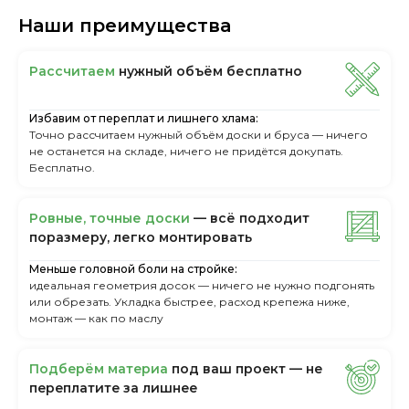
Наши преимущества
Рассчитаем
нужный объём бесплатно
Избавим от переплат и лишнего хлама:
Точно рассчитаем нужный объём доски и бруса — ничего
не останется на складе, ничего не придётся докупать.
Бесплатно.
Ровные, точные доски
— всё подходит
поразмеру, легкo монтировать
Меньше головной боли на стройке:
идеальная геометрия досок — ничего не нужно подгонять
или обрезать. Укладка быстрее, расход крепежа ниже,
монтаж — как по маслу
Пoдбepём мaтepиa
пoд вaш пpoeкт — нe
пepeплaтитe зa лишнee