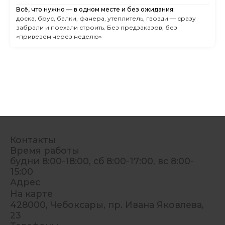
Всё, что нужно — в одном месте и без ожидания:
доска, брус, балки, фанера, утеплитель, гвозди — сразу
забрали и поехали строить. Без предзаказов, без
«привезём через неделю»
Контакты
Время работы
будни 8:00-18:00, сб 8:00-17:00, вс 8:00-
15:00
Адрес
На карте
428000, Чебоксары, пр. Ивана Яковлева,
23