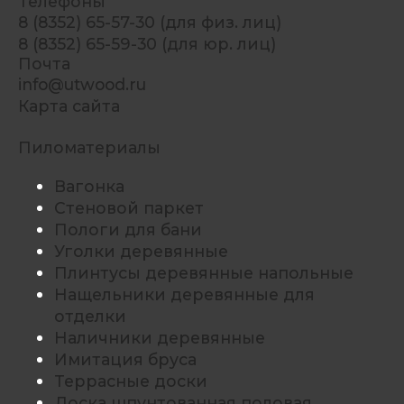
Телефоны
8 (8352) 65-57-30 (для физ. лиц)
8 (8352) 65-59-30 (для юр. лиц)
Почта
info@utwood.ru
Карта сайта
Пиломатериалы
Вагонка
Стеновой паркет
Пологи для бани
Уголки деревянные
Плинтусы деревянные напольные
Нащельники деревянные для
отделки
Наличники деревянные
Имитация бруса
Террасные доски
Доска шпунтованная половая