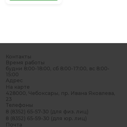
Контакты
Время работы
будни 8:00-18:00, сб 8:00-17:00, вс 8:00-
15:00
Адрес
На карте
428000, Чебоксары, пр. Ивана Яковлева,
23
Телефоны
8 (8352) 65-57-30 (для физ. лиц)
8 (8352) 65-59-30 (для юр. лиц)
Почта