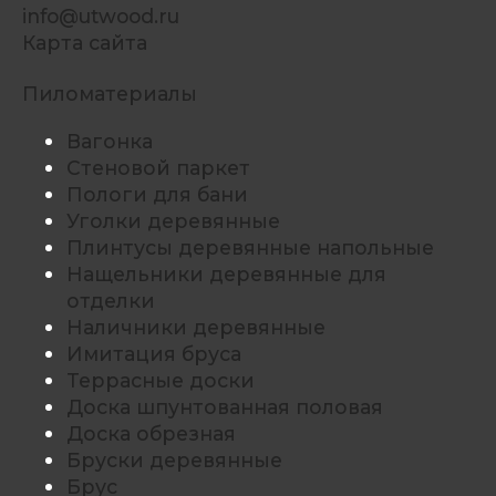
info@utwood.ru
Карта сайта
Пиломатериалы
Вагонка
Стеновой паркет
Пологи для бани
Уголки деревянные
Плинтусы деревянные напольные
Нащельники деревянные для
отделки
Наличники деревянные
Имитация бруса
Террасные доски
Доска шпунтованная половая
Доска обрезная
Бруски деревянные
Брус