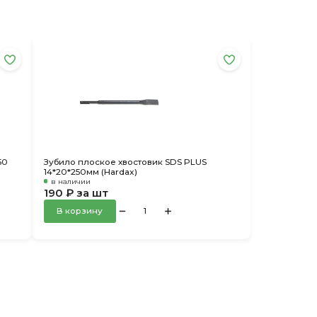
50
Зубило плоское хвостовик SDS PLUS
14*20*250мм (Hardax)
в наличии
190 ₽ за шт
В корзину