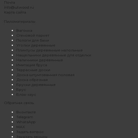
Почта
info@utwood.ru
Карта сайта
Пиломатериалы
Вагонка
Стеновой паркет
Пологи для бани
Уголки деревянные
Плинтусы деревянные напольные
Нащельники деревянные для отделки
Наличники деревянные
Имитация бруса
Террасные доски
Доска шпунтованная половая
Доска обрезная
Бруски деревянные
Брус
Блок-хаус
Обратная связь
Вконтакте
Telegram
WhatsApp
MAX
Задать вопрос
Заказать звонок