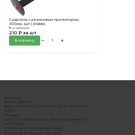
Скарпель с резиновым протектором,
300мм, (шт.) (Hobbi)
в наличии
210 ₽ за шт
В корзину
Контакты
Время работы
будни 8:00-18:00, сб 8:00-17:00, вс 8:00-15:00
Адрес
На карте
428000, Чебоксары, пр. Ивана Яковлева, 23
Телефоны
8 (8352) 65-57-30 (для физ. лиц)
8 (8352) 65-59-30 (для юр. лиц)