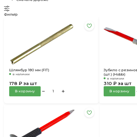
Фильтр
Шлямбур 180 мм (FIT)
Зубило с резино
в наличии
(шт.) (Hobbi)
в наличии
178 ₽ за шт
310 ₽ за шт
В корзину
В корзину