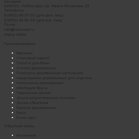
На карте
428000, Чебоксары, пр. Ивана Яковлева, 23
Телефоны
8 (8352) 65-57-30 (для физ. лиц)
8 (8352) 65-59-30 (для юр. лиц)
Почта
info@utwood.ru
Карта сайта
Пиломатериалы
Вагонка
Стеновой паркет
Пологи для бани
Уголки деревянные
Плинтусы деревянные напольные
Нащельники деревянные для отделки
Наличники деревянные
Имитация бруса
Террасные доски
Доска шпунтованная половая
Доска обрезная
Бруски деревянные
Брус
Блок-хаус
Обратная связь
Вконтакте