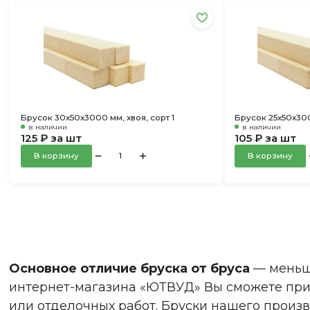
Брусок 30х50х3000 мм, хвоя, сорт 1
Брусок 25х50х300
в наличии
в наличии
125 ₽ за шт
105 ₽ за шт
В корзину
В корзину
Основное отличие бруска от бруса
— меньша
интернет-магазина «ЮТВУД» Вы сможете прио
или отделочных работ. Бруски нашего произ