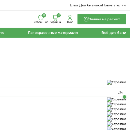
Блог
Для бизнеса
Покупателям
0
0
Заявка на расчет
Избранное
Корзина
Вход
лы
Лакокрасочные материалы
Всё для бани