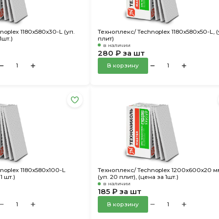
oplex 1180х580х30-L (уп.
Техноплекс/ Technoplex 1180х580х50-L, (
1шт.)
плит)
в наличии
280 ₽ за шт
В корзину
noplex 1180х580х100-L
Техноплекс/ Technoplex 1200х600х20 м
1 шт.)
(уп. 20 плит), (цена за 1шт.)
в наличии
185 ₽ за шт
В корзину