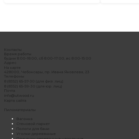
Контакты
Время работы
будни 8:00-18:00, сб 8:00-17:00, вс 8:00-15:00
Адрес
На карте
428000, Чебоксары, пр. Ивана Яковлева, 23
Телефоны
8 (8352) 65-57-30 (для физ. лиц)
8 (8352) 65-59-30 (для юр. лиц)
Почта
info@utwood.ru
Карта сайта
Пиломатериалы
Вагонка
Стеновой паркет
Пологи для бани
Уголки деревянные
Плинтусы деревянные напольные