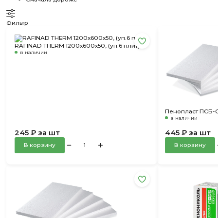
Фильтр
RAFINAD THERM 1200х600х50, (уп.6 плит)
в наличии
Пенопласт ПСБ-С
в наличии
245 ₽ за шт
445 ₽ за шт
В корзину
В корзину