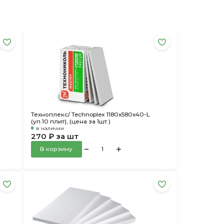
Техноплекс/ Technoplex 1180х580х40-L
(уп.10 плит), (цена за 1шт.)
в наличии
270 ₽ за шт
В корзину