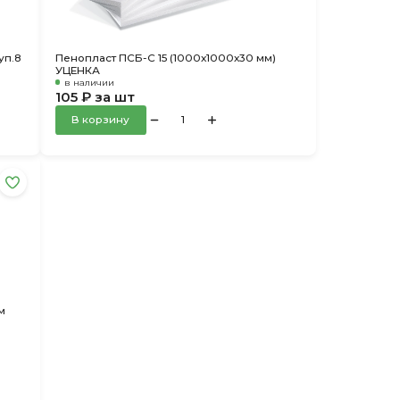
уп.8
Пенопласт ПСБ-С 15 (1000х1000х30 мм)
УЦЕНКА
в наличии
105 ₽ за шт
В корзину
м