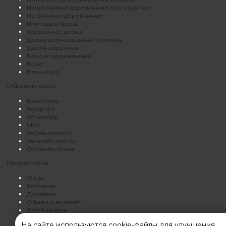
Нащельники деревянные для отделки
Наличники деревянные
Имитация бруса
Террасные доски
Доска шпунтованная половая
Доска обрезная
Бруски деревянные
Брус
Блок-хаус
Обратная связь
Вконтакте
Telegram
WhatsApp
MAX
Задать вопрос
Заказать звонок
Оставить отзыв
Покупателям
О нас
Контакты
Доставка
Обмен и возврат
Для бизнеса
Политика конфиденциальности
На сайте используются cookie-файлы для улучшения