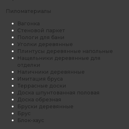
Пиломатериалы
Вагонка
Стеновой паркет
Пологи для бани
Уголки деревянные
Плинтусы деревянные напольные
Нащельники деревянные для
отделки
Наличники деревянные
Имитация бруса
Террасные доски
Доска шпунтованная половая
Доска обрезная
Бруски деревянные
Брус
Блок-хаус