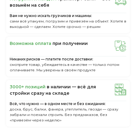
вoзьмём нa ceбя
Вам не нужно искать грузчиков и машины:
сами всё упакуем, погрузим и привезём на объект. Хотите в
выходной — сделаем. Хотите срочно — решим
Boзмoжнa oплaтa
пpи пoлучeнии
Никаких рисков — платите после доставки:
смотрите товар, убеждаетесь в качестве — только потом
оплачиваете. Мы уверены в своём продукте
3000+ пoзиций
в нaличии — вcё для
cтpoйки cpaзу нa cклaдe
Всё, что нужно — в одном месте и без ожидания:
доска, брус, балки, фанера, утеплитель, гвозди — сразу
забрали и поехали строить. Без предзаказов, без
«привезём через неделю»