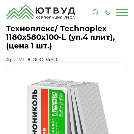
Главная
Каталог
Изоляционные материалы
П
Техноплекс/ Technoplex
1180х580х100-L (уп.4 плит),
(цена 1 шт.)
Арт: УТ000000450