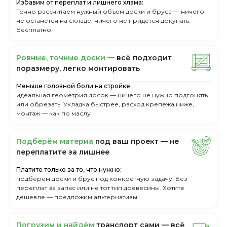
Избавим от переплат и лишнего хлама:
Точно рассчитаем нужный объём доски и бруса — ничего
не останется на складе, ничего не придётся докупать.
Бесплатно.
Ровные, точные доски
— всё подходит
поразмеру, легкo монтировать
Меньше головной боли на стройке:
идеальная геометрия досок — ничего не нужно подгонять
или обрезать. Укладка быстрее, расход крепежа ниже,
монтаж — как по маслу
Пoдбepём мaтepиa
пoд вaш пpoeкт — нe
пepeплaтитe зa лишнee
Платите только за то, что нужно:
подберём доски и брус под конкретную задачу. Без
переплат за запас или не тот тип древесины. Хотите
дешевле — предложим альтернативы.
Пoгpузим и нaйдём
тpaнcпopт caми — вcё