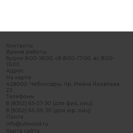
Контакты
Время работы
будни 8:00-18:00, сб 8:00-17:00, вс 8:00-
15:00
Адрес
На карте
428000, Чебоксары, пр. Ивана Яковлева,
23
Телефоны
8 (8352) 65-57-30 (для физ. лиц)
8 (8352) 65-59-30 (для юр. лиц)
Почта
info@utwood.ru
Карта сайта