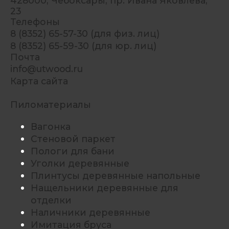
428000, Чебоксары, пр. Ивана Яковлева,
23
Телефоны
8 (8352) 65-57-30 (для физ. лиц)
8 (8352) 65-59-30 (для юр. лиц)
Почта
info@utwood.ru
Карта сайта
Пиломатериалы
Вагонка
Стеновой паркет
Пологи для бани
Уголки деревянные
Плинтусы деревянные напольные
Нащельники деревянные для
отделки
Наличники деревянные
Имитация бруса