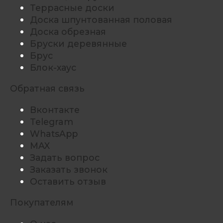
Террасные доски
Доска шпунтованная половая
Доска обрезная
Бруски деревянные
Брус
Блок-хаус
Обратная связь
Вконтакте
Telegram
WhatsApp
MAX
Задать вопрос
Заказать звонок
Оставить отзыв
Покупателям