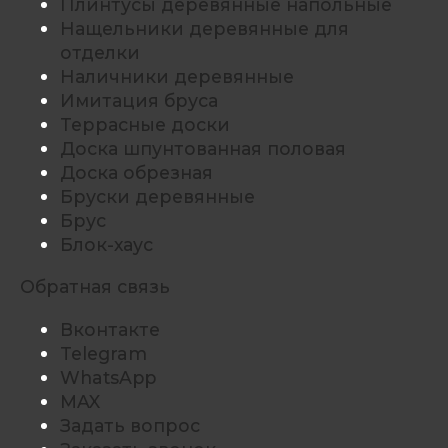
Плинтусы деревянные напольные
Нащельники деревянные для
отделки
Наличники деревянные
Имитация бруса
Террасные доски
Доска шпунтованная половая
Доска обрезная
Бруски деревянные
Брус
Блок-хаус
Обратная связь
Вконтакте
Telegram
WhatsApp
MAX
Задать вопрос