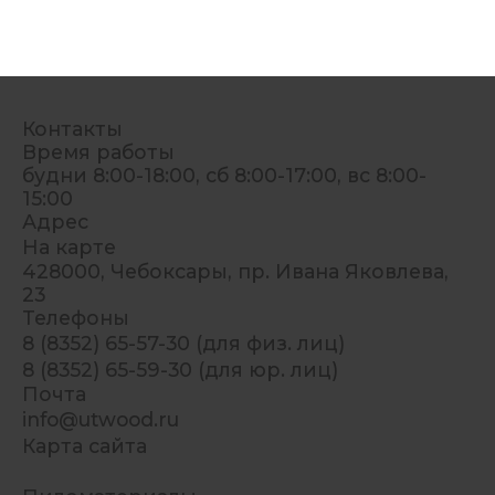
Контакты
Время работы
будни 8:00-18:00, сб 8:00-17:00, вс 8:00-
15:00
Адрес
На карте
428000, Чебоксары, пр. Ивана Яковлева,
23
Телефоны
8 (8352) 65-57-30 (для физ. лиц)
8 (8352) 65-59-30 (для юр. лиц)
Почта
info@utwood.ru
Карта сайта