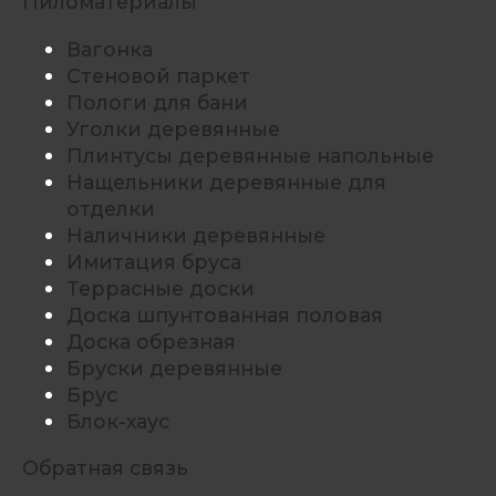
Пиломатериалы
Вагонка
Стеновой паркет
Пологи для бани
Уголки деревянные
Плинтусы деревянные напольные
Нащельники деревянные для
отделки
Наличники деревянные
Имитация бруса
Террасные доски
Доска шпунтованная половая
Доска обрезная
Бруски деревянные
Брус
Блок-хаус
Обратная связь