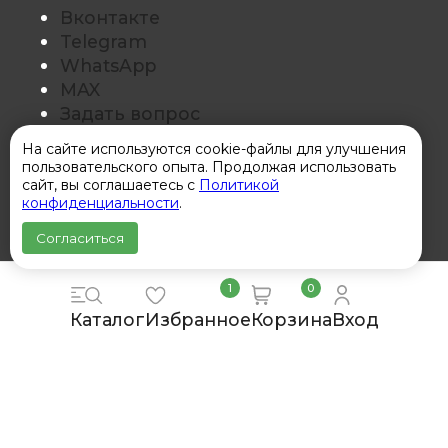
Вконтакте
Telegram
WhatsApp
MAX
Задать вопрос
Заказать звонок
На сайте используются cookie-файлы для улучшения
Оставить отзыв
пользовательского опыта. Продолжая использовать
сайт, вы соглашаетесь с
Политикой
Покупателям
конфиденциальности
.
Согласиться
О нас
Контакты
1
0
Доставка
Обмен и возврат
Каталог
Избранное
Корзина
Вход
Для бизнеса
Политика конфиденциальности