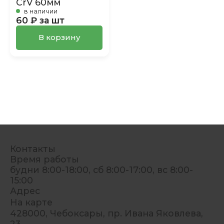
CrV 60мм
в наличии
60 ₽ за шт
В корзину
Контакты
Время работы
будни 8:00-18:00, сб 8:00-17:00, вс 8:00-
15:00
Адрес
На карте
428000, Чебоксары, пр. Ивана Яковлева,
23