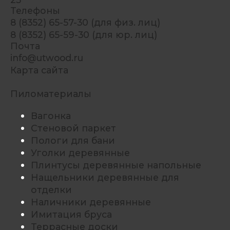
Телефоны
8 (8352) 65-57-30 (для физ. лиц)
8 (8352) 65-59-30 (для юр. лиц)
Почта
info@utwood.ru
Карта сайта
Пиломатериалы
Вагонка
Стеновой паркет
Пологи для бани
Уголки деревянные
Плинтусы деревянные напольные
Нащельники деревянные для
отделки
Наличники деревянные
Имитация бруса
Террасные доски