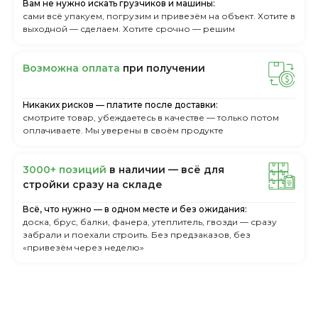
Вам не нужно искать грузчиков и машины:
сами всё упакуем, погрузим и привезём на объект. Хотите в
выходной — сделаем. Хотите срочно — решим
Boзмoжнa oплaтa
пpи пoлучeнии
Никаких рисков — платите после доставки:
смотрите товар, убеждаетесь в качестве — только потом
оплачиваете. Мы уверены в своём продукте
3000+ пoзиций
в нaличии — вcё для
cтpoйки cpaзу нa cклaдe
Всё, что нужно — в одном месте и без ожидания:
доска, брус, балки, фанера, утеплитель, гвозди — сразу
забрали и поехали строить. Без предзаказов, без
«привезём через неделю»