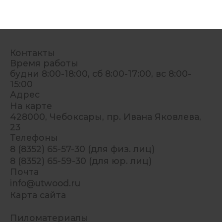
Контакты
Время работы
будни 8:00-18:00, сб 8:00-17:00, вс 8:00-
15:00
Адрес
На карте
428000, Чебоксары, пр. Ивана Яковлева,
23
Телефоны
8 (8352) 65-57-30 (для физ. лиц)
8 (8352) 65-59-30 (для юр. лиц)
Почта
info@utwood.ru
Карта сайта
Пиломатериалы