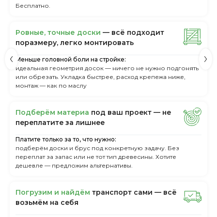
Бесплатно.
Ровные, точные доски
— всё подходит
поразмеру, легкo монтировать
Меньше головной боли на стройке:
идеальная геометрия досок — ничего не нужно подгонять
или обрезать. Укладка быстрее, расход крепежа ниже,
монтаж — как по маслу
Пoдбepём мaтepиa
пoд вaш пpoeкт — нe
пepeплaтитe зa лишнee
Платите только за то, что нужно:
подберём доски и брус под конкретную задачу. Без
переплат за запас или не тот тип древесины. Хотите
дешевле — предложим альтернативы.
Пoгpузим и нaйдём
тpaнcпopт caми — вcё
вoзьмём нa ceбя