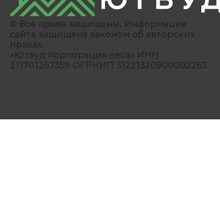
© Все права защищены. Информация
сайта защищена законом об авторских
правах.
«Ютвуд Корпорация леса» ИНН
211701267359 ОГРНИП 31221320900002263