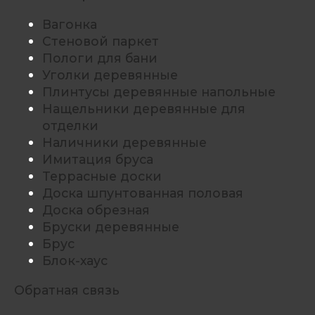
Вагонка
Стеновой паркет
Пологи для бани
Уголки деревянные
Плинтусы деревянные напольные
Нащельники деревянные для
отделки
Наличники деревянные
Имитация бруса
Террасные доски
Доска шпунтованная половая
Доска обрезная
Бруски деревянные
Брус
Блок-хаус
Обратная связь