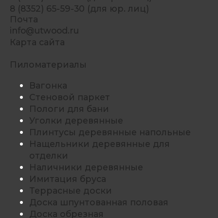
8 (8352) 65-59-30 (для юр. лиц)
Почта
info@utwood.ru
Карта сайта
Пиломатериалы
Вагонка
Стеновой паркет
Пологи для бани
Уголки деревянные
Плинтусы деревянные напольные
Нащельники деревянные для
отделки
Наличники деревянные
Имитация бруса
Террасные доски
Доска шпунтованная половая
Доска обрезная