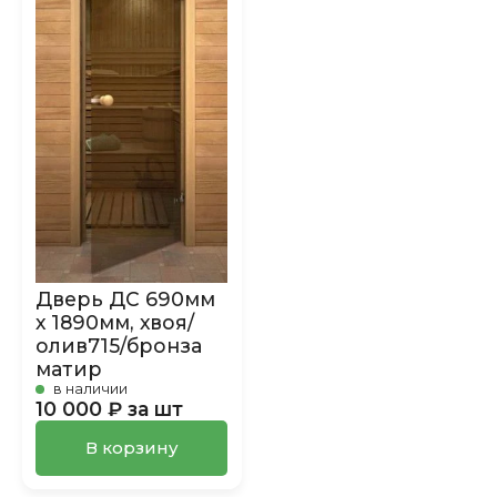
Дверь ДС 690мм
х 1890мм, хвоя/
олив715/бронза
матир
в наличии
10 000 ₽ за шт
В корзину