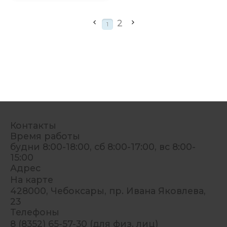
2
1
Контакты
Время работы
будни 8:00-18:00, сб 8:00-17:00, вс 8:00-
15:00
Адрес
На карте
428000, Чебоксары, пр. Ивана Яковлева,
23
Телефоны
8 (8352) 65-57-30 (для физ. лиц)