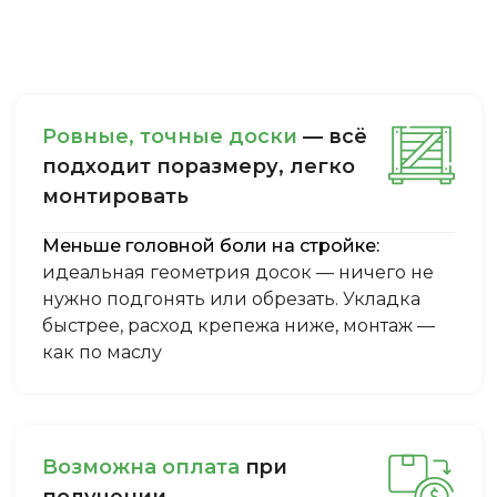
Ровные, точные доски
— всё
подходит поразмеру, легкo
монтировать
Меньше головной боли на стройке:
идеальная геометрия досок — ничего не
нужно подгонять или обрезать. Укладка
быстрее, расход крепежа ниже, монтаж —
как по маслу
Boзмoжнa oплaтa
пpи
пoлучeнии