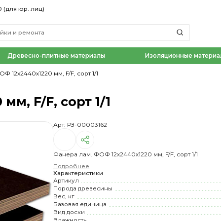
0 (для юр. лиц)
Древесно-плитные материалы
Изоляционные материа
Ф 12х2440х1220 мм, F/F, сорт 1/1
м, F/F, сорт 1/1
Арт: РЗ-00003162
Фанера лам. ФОФ 12х2440х1220 мм, F/F, сорт 1/1
Подробнее
Характеристики
Артикул
Порода древесины
Вес, кг
Базовая единица
Вид доски
Влажность