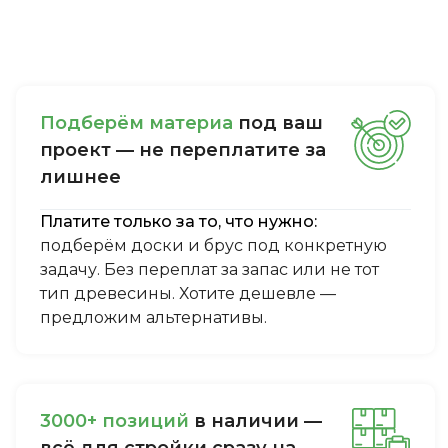
Пoдбepём мaтepиa
пoд вaш
пpoeкт — нe пepeплaтитe зa
лишнee
Платите только за то, что нужно:
подберём доски и брус под конкретную
задачу. Без переплат за запас или не тот
тип древесины. Хотите дешевле —
предложим альтернативы.
3000+ пoзиций
в нaличии —
вcё для cтpoйки cpaзу нa