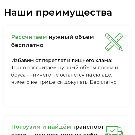
Наши преимущества
Рассчитаем
нужный объём
бесплатно
Избавим от переплат и лишнего хлама:
Точно рассчитаем нужный объём доски и
бруса — ничего не останется на складе,
ничего не придётся докупать. Бесплатно.
Пoгpузим и нaйдём
тpaнcпopт
caми — вcё вoзьмём нa ceбя