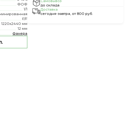
Самовывоз
ФОФ
до склада
1/1
Доставка
сегодня-завтра, от 800 руб.
минированная
F/F
1220х2440 мм
12 мм
Фанера
л.