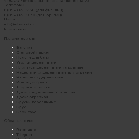
428000, Чебоксары, пр. Ивана Яковлева, 23
Телефоны
8 (8352) 65-57-30 (для физ. лиц)
8 (8352) 65-59-30 (для юр. лиц)
Почта
info@utwood.ru
Карта сайта
Пиломатериалы
Вагонка
Стеновой паркет
Пологи для бани
Уголки деревянные
Плинтусы деревянные напольные
Нащельники деревянные для отделки
Наличники деревянные
Имитация бруса
Террасные доски
Доска шпунтованная половая
Доска обрезная
Бруски деревянные
Брус
Блок-хаус
Обратная связь
Вконтакте
Telegram