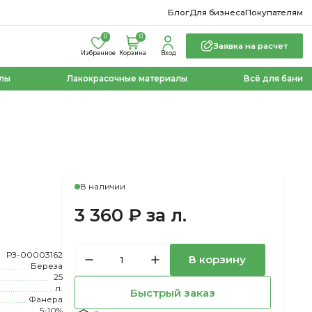
Блог
Для бизнеса
Покупателям
0
0
Заявка на расчет
Избранное
Корзина
Вход
лы
Лакокрасочные материалы
Всё для бани
В наличии
3 360 ₽ за л.
РЗ-00003162
В корзину
Береза
25
л.
Быстрый заказ
Фанера
5-10%