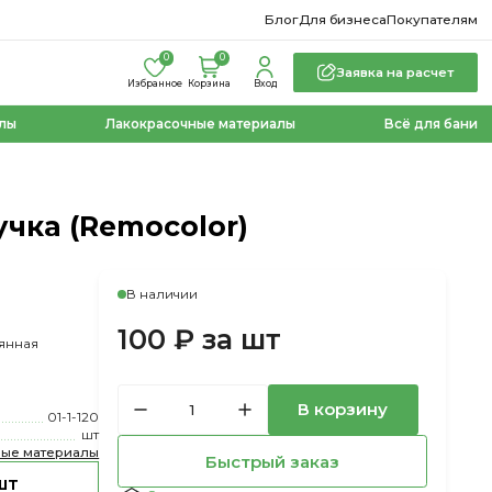
Блог
Для бизнеса
Покупателям
0
0
Заявка на расчет
Избранное
Корзина
Вход
лы
Лакокрасочные материалы
Всё для бани
чка (Remocolor)
В наличии
100 ₽ за шт
вянная
В корзину
01-1-120
шт
ные материалы
Быстрый заказ
шт