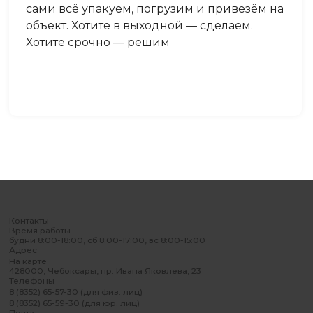
сами всё упакуем, погрузим и привезём на
объект. Хотите в выходной — сделаем.
Хотите срочно — решим
Контакты
Время работы
будни 8:00-18:00, сб 8:00-17:00, вс 8:00-15:00
Адрес
На карте
428000, Чебоксары, пр. Ивана Яковлева, 23
Телефоны
8 (8352) 65-57-30 (для физ. лиц)
8 (8352) 65-59-30 (для юр. лиц)
Почта