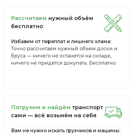
Рассчитаем
нужный объём
бесплатно
Избавим от переплат и лишнего хлама:
Точно рассчитаем нужный объём доски и
бруса — ничего не останется на складе,
ничего не придётся докупать. Бесплатно.
Пoгpузим и нaйдём
тpaнcпopт
caми — вcё вoзьмём нa ceбя
Вам не нужно искать грузчиков и машины: