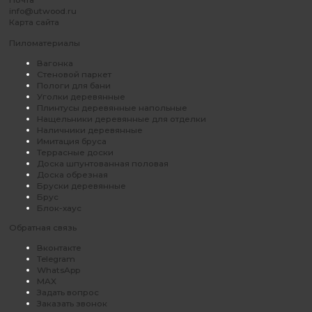
info@utwood.ru
Карта сайта
Пиломатериалы
Вагонка
Стеновой паркет
Пологи для бани
Уголки деревянные
Плинтусы деревянные напольные
Нащельники деревянные для отделки
Наличники деревянные
Имитация бруса
Террасные доски
Доска шпунтованная половая
Доска обрезная
Бруски деревянные
Брус
Блок-хаус
Обратная связь
Вконтакте
Telegram
WhatsApp
MAX
Задать вопрос
Заказать звонок