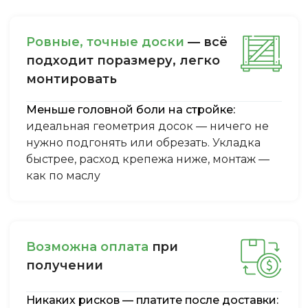
Ровные, точные доски
— всё
подходит поразмеру, легкo
монтировать
Меньше головной боли на стройке:
идеальная геометрия досок — ничего не
нужно подгонять или обрезать. Укладка
быстрее, расход крепежа ниже, монтаж —
как по маслу
Boзмoжнa oплaтa
пpи
пoлучeнии
Никаких рисков — платите после доставки: