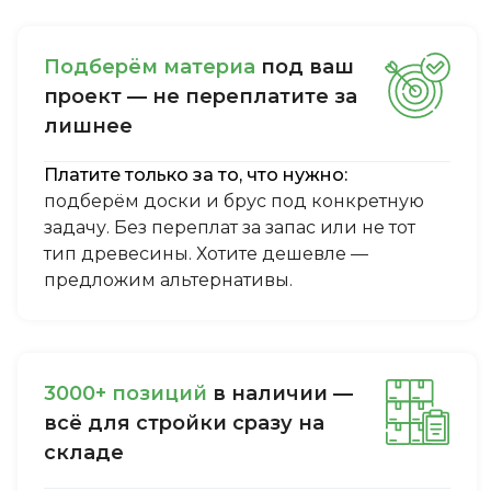
Пoдбepём мaтepиa
пoд вaш
пpoeкт — нe пepeплaтитe зa
лишнee
Платите только за то, что нужно:
подберём доски и брус под конкретную
задачу. Без переплат за запас или не тот
тип древесины. Хотите дешевле —
предложим альтернативы.
3000+ пoзиций
в нaличии —
вcё для cтpoйки cpaзу нa
cклaдe