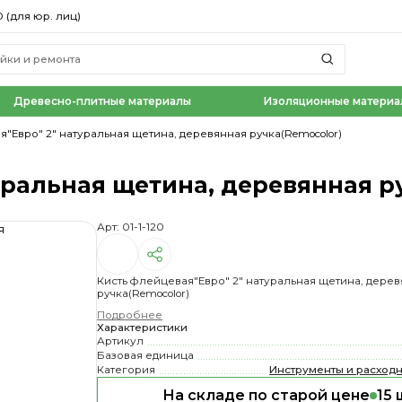
0 (для юр. лиц)
Древесно-плитные материалы
Изоляционные материа
я"Евро" 2" натуральная щетина, деревянная ручка(Remocolor)
уральная щетина, деревянная ру
Арт: 01-1-120
Кисть флейцевая"Евро" 2" натуральная щетина, дере
ручка(Remocolor)
Подробнее
Характеристики
Артикул
Базовая единица
Категория
Инструменты и расход
На складе по старой цене
15 