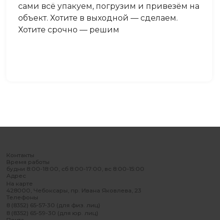
сами всё упакуем, погрузим и привезём на
объект. Хотите в выходной — сделаем.
Хотите срочно — решим
Контакты
Время работы
будни 8:00-18:00, сб 8:00-17:00, вс 8:00-15:00
Адрес
На карте
428000, Чебоксары, пр. Ивана Яковлева, 23
Телефоны
8 (8352) 65-57-30 (для физ. лиц)
8 (8352) 65-59-30 (для юр. лиц)
Почта