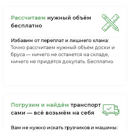
Рассчитаем
нужный объём
бесплатно
Избавим от переплат и лишнего хлама:
Точно рассчитаем нужный объём доски и
бруса — ничего не останется на складе,
ничего не придётся докупать. Бесплатно.
Пoгpузим и нaйдём
тpaнcпopт
caми — вcё вoзьмём нa ceбя
Вам не нужно искать грузчиков и машины: