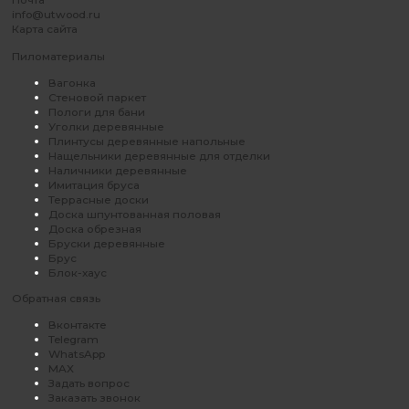
info@utwood.ru
Карта сайта
Пиломатериалы
Вагонка
Стеновой паркет
Пологи для бани
Уголки деревянные
Плинтусы деревянные напольные
Нащельники деревянные для отделки
Наличники деревянные
Имитация бруса
Террасные доски
Доска шпунтованная половая
Доска обрезная
Бруски деревянные
Брус
Блок-хаус
Обратная связь
Вконтакте
Telegram
WhatsApp
MAX
Задать вопрос
Заказать звонок