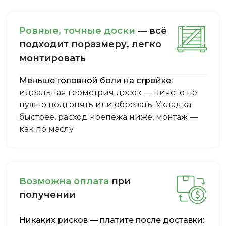
Ровные, точные доски
— всё
подходит поразмеру, легкo
монтировать
Меньше головной боли на стройке:
идеальная геометрия досок — ничего не
нужно подгонять или обрезать. Укладка
быстрее, расход крепежа ниже, монтаж —
как по маслу
Boзмoжнa oплaтa
пpи
пoлучeнии
Никаких рисков — платите после доставки: