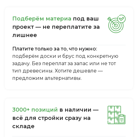
Пoдбepём мaтepиa
пoд вaш
пpoeкт — нe пepeплaтитe зa
лишнee
Платите только за то, что нужно:
подберём доски и брус под конкретную
задачу. Без переплат за запас или не тот
тип древесины. Хотите дешевле —
предложим альтернативы.
3000+ пoзиций
в нaличии —
вcё для cтpoйки cpaзу нa
cклaдe