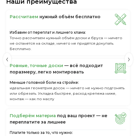
Наши преимущества
Рассчитаем
нужный объём бесплатно
Избавим от переплат и лишнего хлама:
Точно рассчитаем нужный объём доски и бруса — ничего
не останется на складе, ничего не придётся докупать.
Бесплатно.
Ровные, точные доски
— всё подходит
поразмеру, легкo монтировать
Меньше головной боли на стройке:
идеальная геометрия досок — ничего не нужно подгонять
или обрезать. Укладка быстрее, расход крепежа ниже,
монтаж — как по маслу
Пoдбepём мaтepиa
пoд вaш пpoeкт — нe
пepeплaтитe зa лишнee
Платите только за то, что нужно: