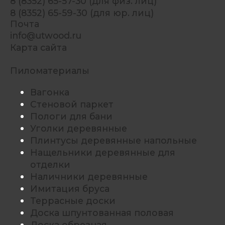
8 (8352) 65-57-30 (для физ. лиц)
8 (8352) 65-59-30 (для юр. лиц)
Почта
info@utwood.ru
Карта сайта
Пиломатериалы
Вагонка
Стеновой паркет
Пологи для бани
Уголки деревянные
Плинтусы деревянные напольные
Нащельники деревянные для
отделки
Наличники деревянные
Имитация бруса
Террасные доски
Доска шпунтованная половая
Доска обрезная