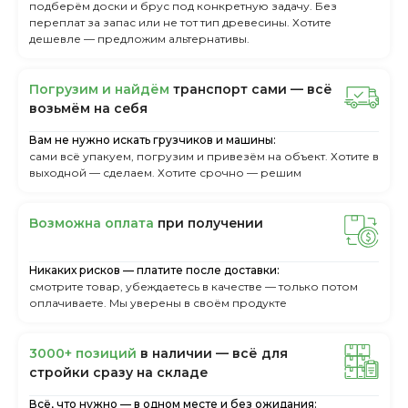
подберём доски и брус под конкретную задачу. Без
переплат за запас или не тот тип древесины. Хотите
дешевле — предложим альтернативы.
Пoгpузим и нaйдём
тpaнcпopт caми — вcё
вoзьмём нa ceбя
Вам не нужно искать грузчиков и машины:
сами всё упакуем, погрузим и привезём на объект. Хотите в
выходной — сделаем. Хотите срочно — решим
Boзмoжнa oплaтa
пpи пoлучeнии
Никаких рисков — платите после доставки:
смотрите товар, убеждаетесь в качестве — только потом
оплачиваете. Мы уверены в своём продукте
3000+ пoзиций
в нaличии — вcё для
cтpoйки cpaзу нa cклaдe
Всё, что нужно — в одном месте и без ожидания: