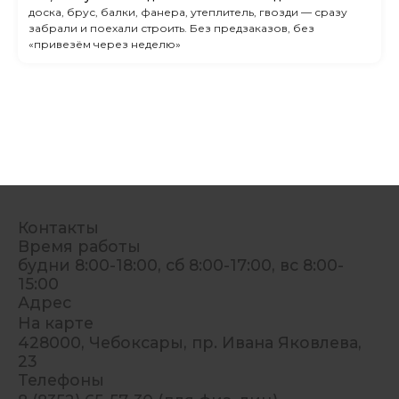
доска, брус, балки, фанера, утеплитель, гвозди — сразу
забрали и поехали строить. Без предзаказов, без
«привезём через неделю»
Контакты
Время работы
будни 8:00-18:00, сб 8:00-17:00, вс 8:00-
15:00
Адрес
На карте
428000, Чебоксары, пр. Ивана Яковлева,
23
Телефоны