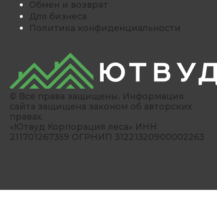
Обмен и возврат
Для бизнеса
Политика конфиденциальности
© Все права защищены. Информация
сайта защищена законом об авторских
правах.
«Ютвуд Корпорация леса» ИНН
211701267359 ОГРНИП 31221320900002263