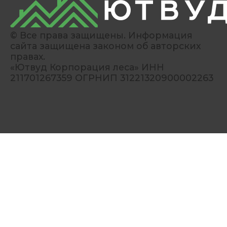
© Все права защищены. Информация
сайта защищена законом об авторских
правах.
«Ютвуд Корпорация леса» ИНН
211701267359 ОГРНИП 31221320900002263