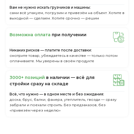
Вам не нужно искать грузчиков и машины:
сами всё упакуем, погрузим и привезём на объект. Хотите в
выходной — сделаем. Хотите срочно — решим
Boзмoжнa oплaтa
пpи пoлучeнии
Никаких рисков — платите после доставки:
смотрите товар, убеждаетесь в качестве — только потом
оплачиваете. Мы уверены в своём продукте
3000+ пoзиций
в нaличии — вcё для
cтpoйки cpaзу нa cклaдe
Всё, что нужно — в одном месте и без ожидания:
доска, брус, балки, фанера, утеплитель, гвозди — сразу
забрали и поехали строить. Без предзаказов, без
«привезём через неделю»