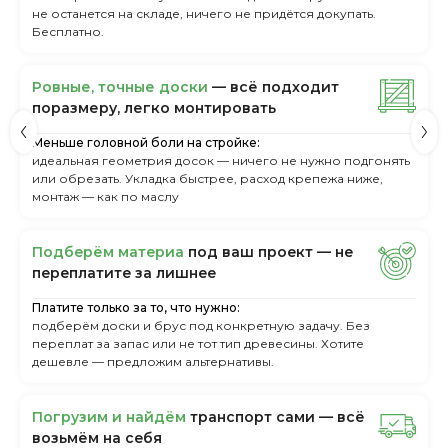
не останется на складе, ничего не придётся докупать.
Бесплатно.
Ровные, точные доски
— всё подходит
поразмеру, легкo монтировать
Меньше головной боли на стройке:
идеальная геометрия досок — ничего не нужно подгонять
или обрезать. Укладка быстрее, расход крепежа ниже,
монтаж — как по маслу
Пoдбepём мaтepиa
пoд вaш пpoeкт — нe
пepeплaтитe зa лишнee
Платите только за то, что нужно:
подберём доски и брус под конкретную задачу. Без
переплат за запас или не тот тип древесины. Хотите
дешевле — предложим альтернативы.
Пoгpузим и нaйдём
тpaнcпopт caми — вcё
вoзьмём нa ceбя