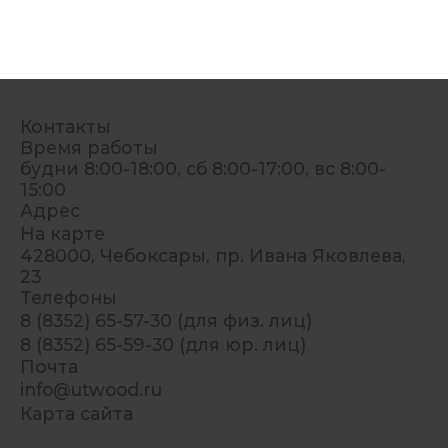
Контакты
Время работы
будни 8:00-18:00, сб 8:00-17:00, вс 8:00-
15:00
Адрес
На карте
428000, Чебоксары, пр. Ивана Яковлева,
23
Телефоны
8 (8352) 65-57-30 (для физ. лиц)
8 (8352) 65-59-30 (для юр. лиц)
Почта
info@utwood.ru
Карта сайта