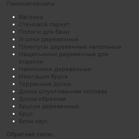
Пиломатериалы
Вагонка
Стеновой паркет
Пологи для бани
Уголки деревянные
Плинтусы деревянные напольные
Нащельники деревянные для
отделки
Наличники деревянные
Имитация бруса
Террасные доски
Доска шпунтованная половая
Доска обрезная
Бруски деревянные
Брус
Блок-хаус
Обратная связь