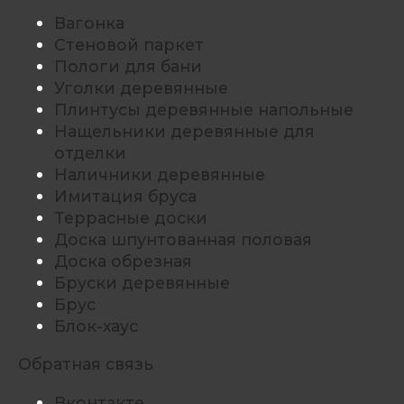
Вагонка
Стеновой паркет
Пологи для бани
Уголки деревянные
Плинтусы деревянные напольные
Нащельники деревянные для
отделки
Наличники деревянные
Имитация бруса
Террасные доски
Доска шпунтованная половая
Доска обрезная
Бруски деревянные
Брус
Блок-хаус
Обратная связь
Вконтакте