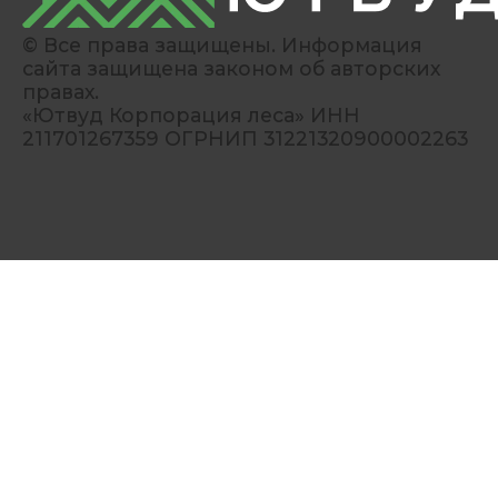
© Все права защищены. Информация
сайта защищена законом об авторских
правах.
«Ютвуд Корпорация леса» ИНН
211701267359 ОГРНИП 31221320900002263