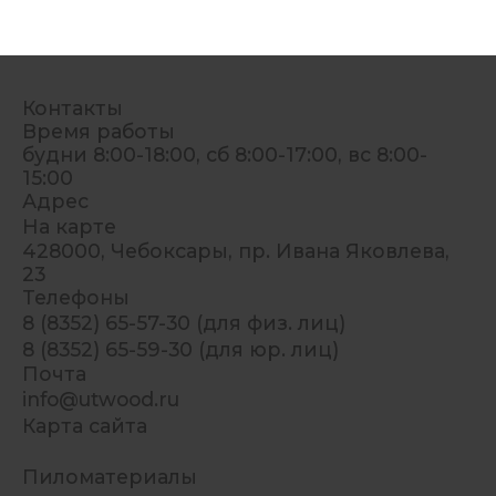
Контакты
Время работы
будни 8:00-18:00, сб 8:00-17:00, вс 8:00-
15:00
Адрес
На карте
428000, Чебоксары, пр. Ивана Яковлева,
23
Телефоны
8 (8352) 65-57-30 (для физ. лиц)
8 (8352) 65-59-30 (для юр. лиц)
Почта
info@utwood.ru
Карта сайта
Пиломатериалы