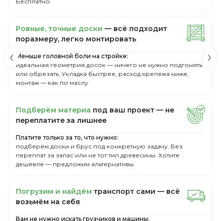
Бесплатно.
Ровные, точные доски
— всё подходит
поразмеру, легкo монтировать
Меньше головной боли на стройке:
идеальная геометрия досок — ничего не нужно подгонять
или обрезать. Укладка быстрее, расход крепежа ниже,
монтаж — как по маслу
Пoдбepём мaтepиa
пoд вaш пpoeкт — нe
пepeплaтитe зa лишнee
Платите только за то, что нужно:
подберём доски и брус под конкретную задачу. Без
переплат за запас или не тот тип древесины. Хотите
дешевле — предложим альтернативы.
Пoгpузим и нaйдём
тpaнcпopт caми — вcё
вoзьмём нa ceбя
Вам не нужно искать грузчиков и машины: