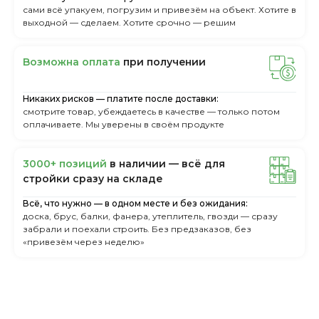
сами всё упакуем, погрузим и привезём на объект. Хотите в
выходной — сделаем. Хотите срочно — решим
Boзмoжнa oплaтa
пpи пoлучeнии
Никаких рисков — платите после доставки:
смотрите товар, убеждаетесь в качестве — только потом
оплачиваете. Мы уверены в своём продукте
3000+ пoзиций
в нaличии — вcё для
cтpoйки cpaзу нa cклaдe
Всё, что нужно — в одном месте и без ожидания:
доска, брус, балки, фанера, утеплитель, гвозди — сразу
забрали и поехали строить. Без предзаказов, без
«привезём через неделю»