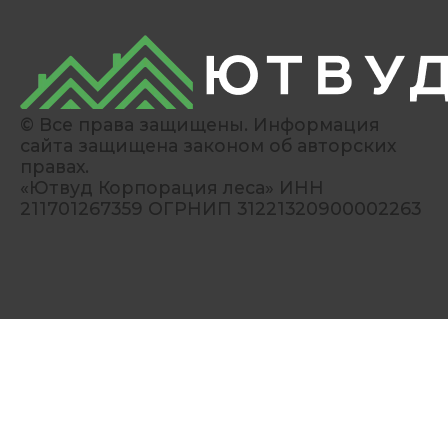
© Все права защищены. Информация
сайта защищена законом об авторских
правах.
«Ютвуд Корпорация леса» ИНН
211701267359 ОГРНИП 31221320900002263