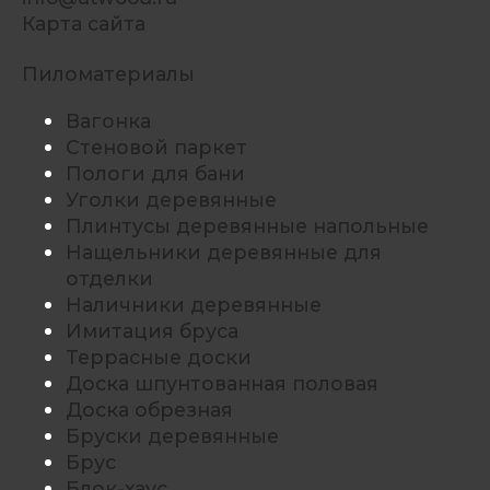
Карта сайта
Пиломатериалы
Вагонка
Стеновой паркет
Пологи для бани
Уголки деревянные
Плинтусы деревянные напольные
Нащельники деревянные для
отделки
Наличники деревянные
Имитация бруса
Террасные доски
Доска шпунтованная половая
Доска обрезная
Бруски деревянные
Брус
Блок-хаус