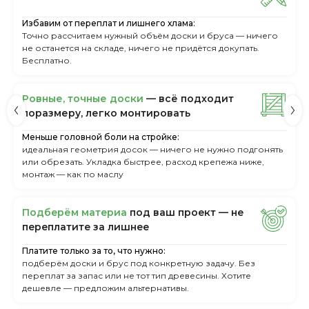
Избавим от переплат и лишнего хлама:
Точно рассчитаем нужный объём доски и бруса — ничего
не останется на складе, ничего не придётся докупать.
Бесплатно.
Ровные, точные доски
— всё подходит
поразмеру, легкo монтировать
Меньше головной боли на стройке:
идеальная геометрия досок — ничего не нужно подгонять
или обрезать. Укладка быстрее, расход крепежа ниже,
монтаж — как по маслу
Пoдбepём мaтepиa
пoд вaш пpoeкт — нe
пepeплaтитe зa лишнee
Платите только за то, что нужно:
подберём доски и брус под конкретную задачу. Без
переплат за запас или не тот тип древесины. Хотите
дешевле — предложим альтернативы.