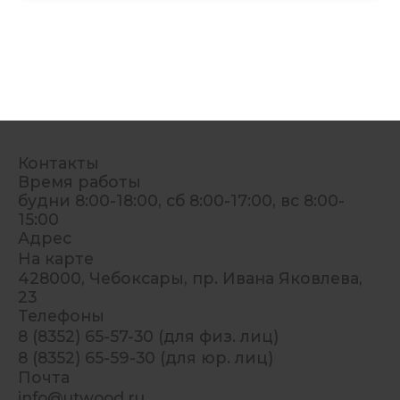
Контакты
Время работы
будни 8:00-18:00, сб 8:00-17:00, вс 8:00-
15:00
Адрес
На карте
428000, Чебоксары, пр. Ивана Яковлева,
23
Телефоны
8 (8352) 65-57-30 (для физ. лиц)
8 (8352) 65-59-30 (для юр. лиц)
Почта
info@utwood.ru