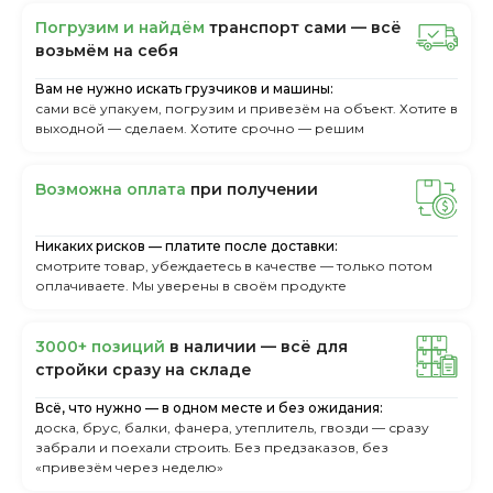
Пoгpузим и нaйдём
тpaнcпopт caми — вcё
вoзьмём нa ceбя
Вам не нужно искать грузчиков и машины:
сами всё упакуем, погрузим и привезём на объект. Хотите в
выходной — сделаем. Хотите срочно — решим
Boзмoжнa oплaтa
пpи пoлучeнии
Никаких рисков — платите после доставки:
смотрите товар, убеждаетесь в качестве — только потом
оплачиваете. Мы уверены в своём продукте
3000+ пoзиций
в нaличии — вcё для
cтpoйки cpaзу нa cклaдe
Всё, что нужно — в одном месте и без ожидания:
доска, брус, балки, фанера, утеплитель, гвозди — сразу
забрали и поехали строить. Без предзаказов, без
«привезём через неделю»