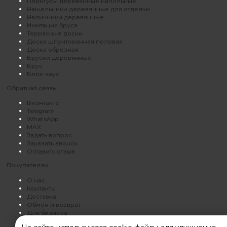
Плинтусы деревянные напольные
Нащельники деревянные для отделки
Наличники деревянные
Имитация бруса
Террасные доски
Доска шпунтованная половая
Доска обрезная
Бруски деревянные
Брус
Блок-хаус
Обратная связь
Вконтакте
Telegram
WhatsApp
MAX
Задать вопрос
Заказать звонок
Оставить отзыв
Покупателям
О нас
Контакты
Доставка
Обмен и возврат
Для бизнеса
Политика конфиденциальности