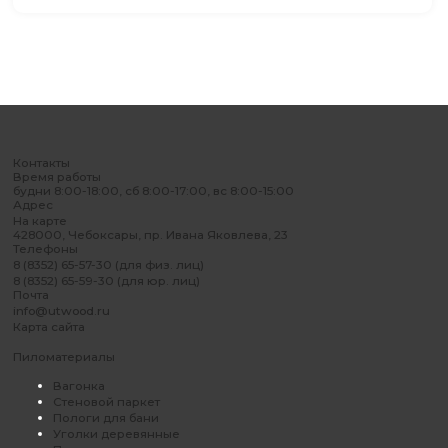
Контакты
Время работы
будни 8:00-18:00, сб 8:00-17:00, вс 8:00-15:00
Адрес
На карте
428000, Чебоксары, пр. Ивана Яковлева, 23
Телефоны
8 (8352) 65-57-30 (для физ. лиц)
8 (8352) 65-59-30 (для юр. лиц)
Почта
info@utwood.ru
Карта сайта
Пиломатериалы
Вагонка
Стеновой паркет
Пологи для бани
Уголки деревянные