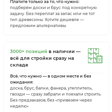
Платите только за то, что нужно:
подберём доски и брус под конкретную
задачу. Без переплат за запас или не тот
тип древесины. Хотите дешевле —
предложим альтернативы.
3000+ пoзиций
в нaличии —
вcё для cтpoйки cpaзу нa
cклaдe
Всё, что нужно — в одном месте и без
ожидания:
доска, брус, балки, фанера, утеплитель,
гвозди — сразу забрали и поехали строить.
Без предзаказов, без «привезём через
неделю»