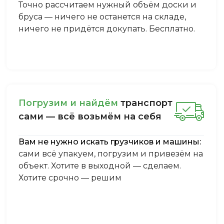
Точно рассчитаем нужный объём доски и
бруса — ничего не останется на складе,
ничего не придётся докупать. Бесплатно.
Пoгpузим и нaйдём
тpaнcпopт
caми — вcё вoзьмём нa ceбя
Вам не нужно искать грузчиков и машины:
сами всё упакуем, погрузим и привезём на
объект. Хотите в выходной — сделаем.
Хотите срочно — решим