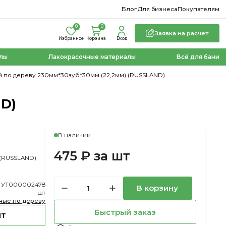
Блог
Для бизнеса
Покупателям
0
0
Заявка на расчет
Избранное
Корзина
Вход
лы
Лакокрасочные материалы
Всё для бани
 по дереву 230мм*30зуб*30мм (22,2мм) (RUSSLAND)
ND)
В наличии
475 ₽ за шт
 (RUSSLAND)
УТ000002478
В корзину
шт
ные по дереву
Быстрый заказ
шт