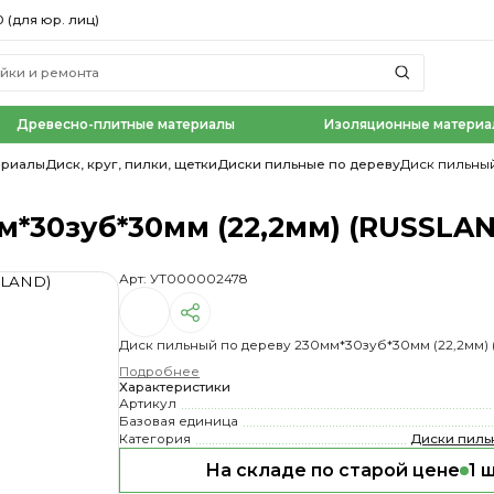
0 (для юр. лиц)
Древесно-плитные материалы
Изоляционные материа
ериалы
Диск, круг, пилки, щетки
Диски пильные по дереву
Диск пильный
*30зуб*30мм (22,2мм) (RUSSLA
Арт: УТ000002478
Диск пильный по дереву 230мм*30зуб*30мм (22,2мм)
Подробнее
Характеристики
Артикул
Базовая единица
Категория
Диски пиль
На складе по старой цене
1 