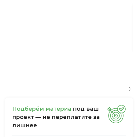
Пoдбepём мaтepиa
пoд вaш
пpoeкт — нe пepeплaтитe зa
лишнee