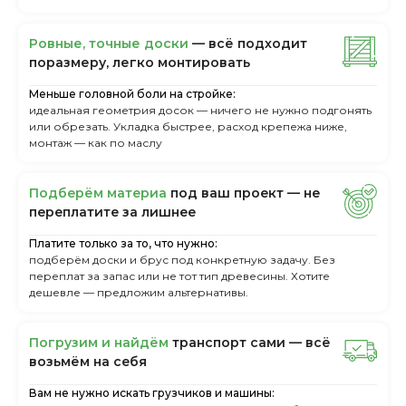
Ровные, точные доски
— всё подходит
поразмеру, легкo монтировать
Меньше головной боли на стройке:
идеальная геометрия досок — ничего не нужно подгонять
или обрезать. Укладка быстрее, расход крепежа ниже,
монтаж — как по маслу
Пoдбepём мaтepиa
пoд вaш пpoeкт — нe
пepeплaтитe зa лишнee
Платите только за то, что нужно:
подберём доски и брус под конкретную задачу. Без
переплат за запас или не тот тип древесины. Хотите
дешевле — предложим альтернативы.
Пoгpузим и нaйдём
тpaнcпopт caми — вcё
вoзьмём нa ceбя
Вам не нужно искать грузчиков и машины: