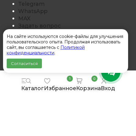
Telegram
WhatsApp
MAX
Задать вопрос
Заказать звонок
На сайте используются cookie-файлы для улучшения
Оставить отзыв
пользовательского опыта. Продолжая использовать
сайт, вы соглашаетесь с
Политикой
Покупателям
конфиденциальности
.
Согласиться
О нас
Контакты
1
0
Доставка
Обмен и возврат
Каталог
Избранное
Корзина
Вход
Для бизнеса
Политика конфиденциальности