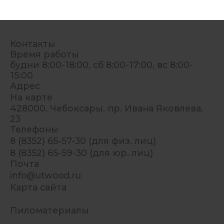
Контакты
Время работы
будни 8:00-18:00, сб 8:00-17:00, вс 8:00-
15:00
Адрес
На карте
428000, Чебоксары, пр. Ивана Яковлева,
23
Телефоны
8 (8352) 65-57-30 (для физ. лиц)
8 (8352) 65-59-30 (для юр. лиц)
Почта
info@utwood.ru
Карта сайта
Пиломатериалы