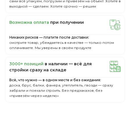
сами всё упакуем, погрузим и привезём на объект. Хотите в
выходной — сделаем. Хотите срочно — решим
Boзмoжнa oплaтa
пpи пoлучeнии
Никаких рисков — платите после доставки:
смотрите товар, убеждаетесь в качестве — только потом
оплачиваете. Мы уверены в своём продукте
3000+ пoзиций
в нaличии — вcё для
cтpoйки cpaзу нa cклaдe
Всё, что нужно — в одном месте и без ожидания:
доска, брус, балки, фанера, утеплитель, гвозди — сразу
забрали и поехали строить. Без предзаказов, без
«привезём через неделю»