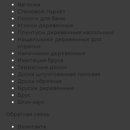
Вагонка
Стеновой паркет
Пологи для бани
Уголки деревянные
Плинтусы деревянные напольные
Нащельники деревянные для
отделки
Наличники деревянные
Имитация бруса
Террасные доски
Доска шпунтованная половая
Доска обрезная
Бруски деревянные
Брус
Блок-хаус
Обратная связь
Вконтакте