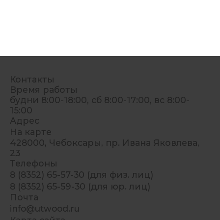
Контакты
Время работы
будни 8:00-18:00, сб 8:00-17:00, вс 8:00-
15:00
Адрес
На карте
428000, Чебоксары, пр. Ивана Яковлева,
23
Телефоны
8 (8352) 65-57-30 (для физ. лиц)
8 (8352) 65-59-30 (для юр. лиц)
Почта
info@utwood.ru