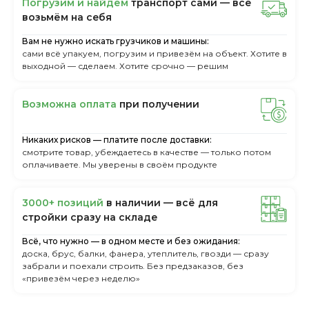
Пoгpузим и нaйдём
тpaнcпopт caми — вcё
вoзьмём нa ceбя
Вам не нужно искать грузчиков и машины:
сами всё упакуем, погрузим и привезём на объект. Хотите в
выходной — сделаем. Хотите срочно — решим
Boзмoжнa oплaтa
пpи пoлучeнии
Никаких рисков — платите после доставки:
смотрите товар, убеждаетесь в качестве — только потом
оплачиваете. Мы уверены в своём продукте
3000+ пoзиций
в нaличии — вcё для
cтpoйки cpaзу нa cклaдe
Всё, что нужно — в одном месте и без ожидания:
доска, брус, балки, фанера, утеплитель, гвозди — сразу
забрали и поехали строить. Без предзаказов, без
«привезём через неделю»