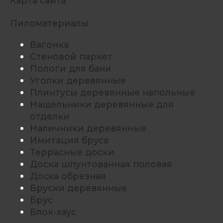
Карта сайта
Пиломатериалы
Вагонка
Стеновой паркет
Пологи для бани
Уголки деревянные
Плинтусы деревянные напольные
Нащельники деревянные для
отделки
Наличники деревянные
Имитация бруса
Террасные доски
Доска шпунтованная половая
Доска обрезная
Бруски деревянные
Брус
Блок-хаус