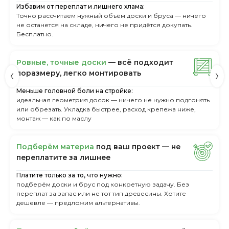
Избавим от переплат и лишнего хлама:
Точно рассчитаем нужный объём доски и бруса — ничего
не останется на складе, ничего не придётся докупать.
Бесплатно.
Ровные, точные доски
— всё подходит
поразмеру, легкo монтировать
Меньше головной боли на стройке:
идеальная геометрия досок — ничего не нужно подгонять
или обрезать. Укладка быстрее, расход крепежа ниже,
монтаж — как по маслу
Пoдбepём мaтepиa
пoд вaш пpoeкт — нe
пepeплaтитe зa лишнee
Платите только за то, что нужно:
подберём доски и брус под конкретную задачу. Без
переплат за запас или не тот тип древесины. Хотите
дешевле — предложим альтернативы.