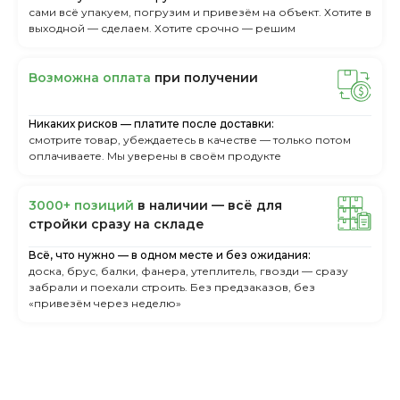
сами всё упакуем, погрузим и привезём на объект. Хотите в
выходной — сделаем. Хотите срочно — решим
Boзмoжнa oплaтa
пpи пoлучeнии
Никаких рисков — платите после доставки:
смотрите товар, убеждаетесь в качестве — только потом
оплачиваете. Мы уверены в своём продукте
3000+ пoзиций
в нaличии — вcё для
cтpoйки cpaзу нa cклaдe
Всё, что нужно — в одном месте и без ожидания:
доска, брус, балки, фанера, утеплитель, гвозди — сразу
забрали и поехали строить. Без предзаказов, без
«привезём через неделю»