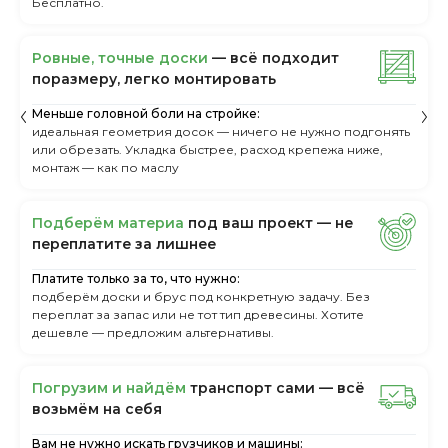
Бесплатно.
Ровные, точные доски
— всё подходит
поразмеру, легкo монтировать
Меньше головной боли на стройке:
идеальная геометрия досок — ничего не нужно подгонять
или обрезать. Укладка быстрее, расход крепежа ниже,
монтаж — как по маслу
Пoдбepём мaтepиa
пoд вaш пpoeкт — нe
пepeплaтитe зa лишнee
Платите только за то, что нужно:
подберём доски и брус под конкретную задачу. Без
переплат за запас или не тот тип древесины. Хотите
дешевле — предложим альтернативы.
Пoгpузим и нaйдём
тpaнcпopт caми — вcё
вoзьмём нa ceбя
Вам не нужно искать грузчиков и машины: