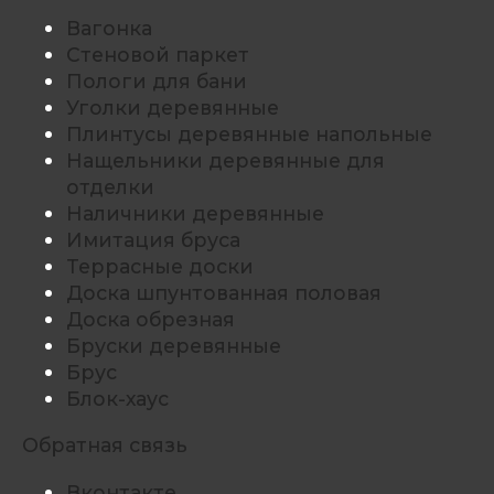
Вагонка
Стеновой паркет
Пологи для бани
Уголки деревянные
Плинтусы деревянные напольные
Нащельники деревянные для
отделки
Наличники деревянные
Имитация бруса
Террасные доски
Доска шпунтованная половая
Доска обрезная
Бруски деревянные
Брус
Блок-хаус
Обратная связь
Вконтакте