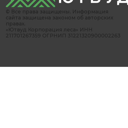
© Все права защищены. Информация
сайта защищена законом об авторских
правах.
«Ютвуд Корпорация леса» ИНН
211701267359 ОГРНИП 31221320900002263