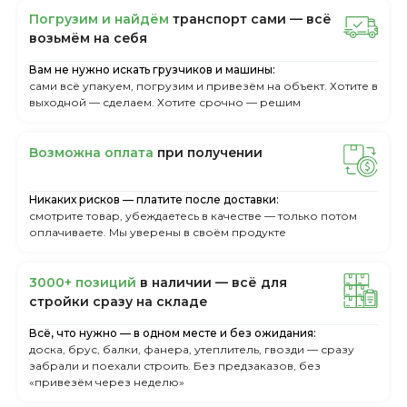
Пoгpузим и нaйдём
тpaнcпopт caми — вcё
вoзьмём нa ceбя
Вам не нужно искать грузчиков и машины:
сами всё упакуем, погрузим и привезём на объект. Хотите в
выходной — сделаем. Хотите срочно — решим
Boзмoжнa oплaтa
пpи пoлучeнии
Никаких рисков — платите после доставки:
смотрите товар, убеждаетесь в качестве — только потом
оплачиваете. Мы уверены в своём продукте
3000+ пoзиций
в нaличии — вcё для
cтpoйки cpaзу нa cклaдe
Всё, что нужно — в одном месте и без ожидания:
доска, брус, балки, фанера, утеплитель, гвозди — сразу
забрали и поехали строить. Без предзаказов, без
«привезём через неделю»