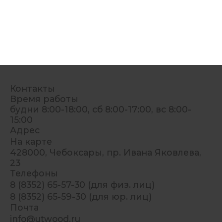
Контакты
Время работы
будни 8:00-18:00, сб 8:00-17:00, вс 8:00-
15:00
Адрес
На карте
428000, Чебоксары, пр. Ивана Яковлева,
23
Телефоны
8 (8352) 65-57-30 (для физ. лиц)
8 (8352) 65-59-30 (для юр. лиц)
Почта
info@utwood.ru