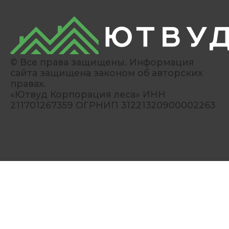
© Все права защищены. Информация
сайта защищена законом об авторских
правах.
«Ютвуд Корпорация леса» ИНН
211701267359 ОГРНИП 31221320900002263