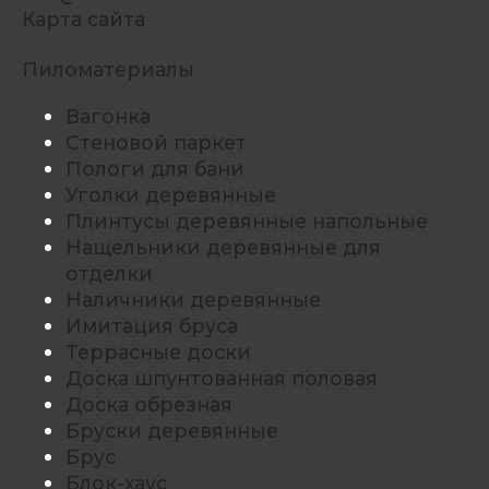
Карта сайта
Пиломатериалы
Вагонка
Стеновой паркет
Пологи для бани
Уголки деревянные
Плинтусы деревянные напольные
Нащельники деревянные для
отделки
Наличники деревянные
Имитация бруса
Террасные доски
Доска шпунтованная половая
Доска обрезная
Бруски деревянные
Брус
Блок-хаус