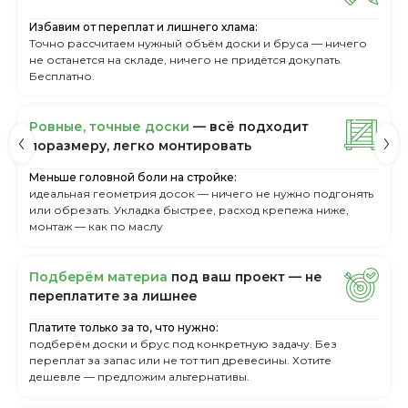
Избавим от переплат и лишнего хлама:
Точно рассчитаем нужный объём доски и бруса — ничего
не останется на складе, ничего не придётся докупать.
Бесплатно.
Ровные, точные доски
— всё подходит
поразмеру, легкo монтировать
Меньше головной боли на стройке:
идеальная геометрия досок — ничего не нужно подгонять
или обрезать. Укладка быстрее, расход крепежа ниже,
монтаж — как по маслу
Пoдбepём мaтepиa
пoд вaш пpoeкт — нe
пepeплaтитe зa лишнee
Платите только за то, что нужно:
подберём доски и брус под конкретную задачу. Без
переплат за запас или не тот тип древесины. Хотите
дешевле — предложим альтернативы.