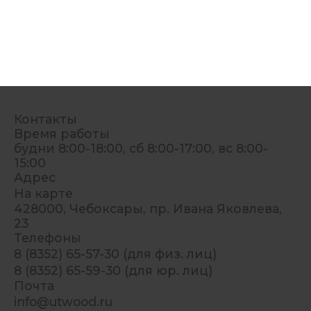
Контакты
Время работы
будни 8:00-18:00, сб 8:00-17:00, вс 8:00-
15:00
Адрес
На карте
428000, Чебоксары, пр. Ивана Яковлева,
23
Телефоны
8 (8352) 65-57-30 (для физ. лиц)
8 (8352) 65-59-30 (для юр. лиц)
Почта
info@utwood.ru