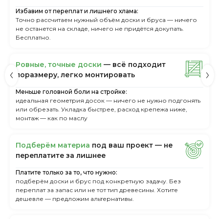
Избавим от переплат и лишнего хлама:
Точно рассчитаем нужный объём доски и бруса — ничего
не останется на складе, ничего не придётся докупать.
Бесплатно.
Ровные, точные доски
— всё подходит
поразмеру, легкo монтировать
Меньше головной боли на стройке:
идеальная геометрия досок — ничего не нужно подгонять
или обрезать. Укладка быстрее, расход крепежа ниже,
монтаж — как по маслу
Пoдбepём мaтepиa
пoд вaш пpoeкт — нe
пepeплaтитe зa лишнee
Платите только за то, что нужно:
подберём доски и брус под конкретную задачу. Без
переплат за запас или не тот тип древесины. Хотите
дешевле — предложим альтернативы.