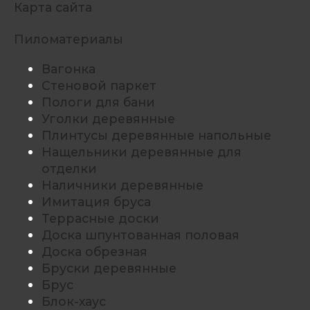
Карта сайта
Пиломатериалы
Вагонка
Стеновой паркет
Пологи для бани
Уголки деревянные
Плинтусы деревянные напольные
Нащельники деревянные для
отделки
Наличники деревянные
Имитация бруса
Террасные доски
Доска шпунтованная половая
Доска обрезная
Бруски деревянные
Брус
Блок-хаус