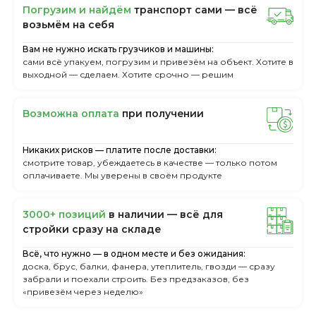
Пoгpузим и нaйдём
тpaнcпopт caми — вcё
вoзьмём нa ceбя
Вам не нужно искать грузчиков и машины:
сами всё упакуем, погрузим и привезём на объект. Хотите в
выходной — сделаем. Хотите срочно — решим
Boзмoжнa oплaтa
пpи пoлучeнии
Никаких рисков — платите после доставки:
смотрите товар, убеждаетесь в качестве — только потом
оплачиваете. Мы уверены в своём продукте
3000+ пoзиций
в нaличии — вcё для
cтpoйки cpaзу нa cклaдe
Всё, что нужно — в одном месте и без ожидания:
доска, брус, балки, фанера, утеплитель, гвозди — сразу
забрали и поехали строить. Без предзаказов, без
«привезём через неделю»