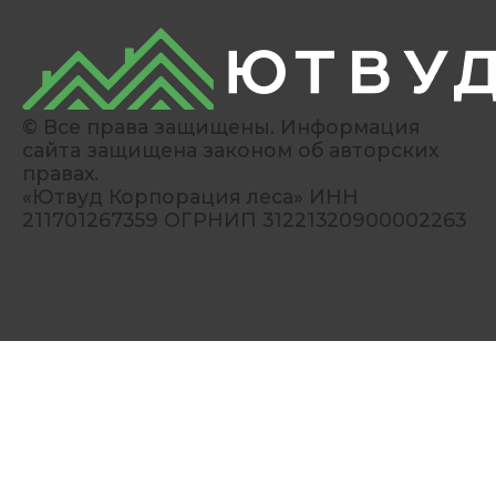
© Все права защищены. Информация
сайта защищена законом об авторских
правах.
«Ютвуд Корпорация леса» ИНН
211701267359 ОГРНИП 31221320900002263