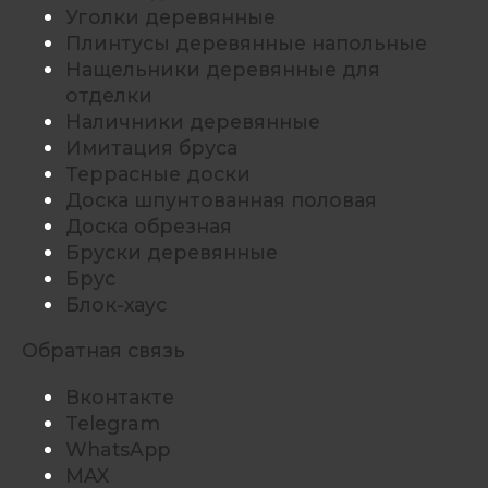
Уголки деревянные
Плинтусы деревянные напольные
Нащельники деревянные для
отделки
Наличники деревянные
Имитация бруса
Террасные доски
Доска шпунтованная половая
Доска обрезная
Бруски деревянные
Брус
Блок-хаус
Обратная связь
Вконтакте
Telegram
WhatsApp
MAX