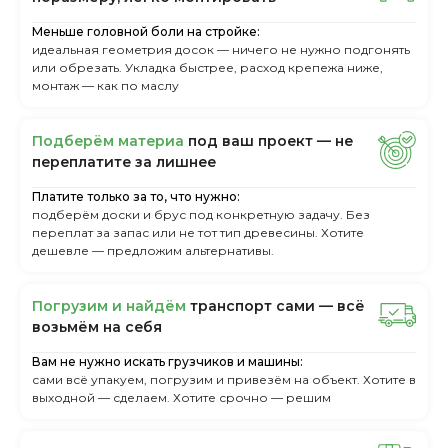
Меньше головной боли на стройке:
идеальная геометрия досок — ничего не нужно подгонять
или обрезать. Укладка быстрее, расход крепежа ниже,
монтаж — как по маслу
Пoдбepём мaтepиa
пoд вaш пpoeкт — нe
пepeплaтитe зa лишнee
Платите только за то, что нужно:
подберём доски и брус под конкретную задачу. Без
переплат за запас или не тот тип древесины. Хотите
дешевле — предложим альтернативы.
Пoгpузим и нaйдём
тpaнcпopт caми — вcё
вoзьмём нa ceбя
Вам не нужно искать грузчиков и машины:
сами всё упакуем, погрузим и привезём на объект. Хотите в
выходной — сделаем. Хотите срочно — решим