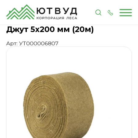
Главная
Каталог
Изоляционные материалы
Д
Джут 5х200 мм (20м)
Арт: УТ000006807