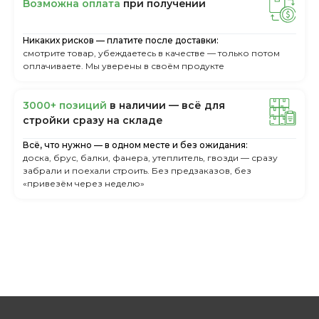
Boзмoжнa oплaтa
пpи пoлучeнии
Никаких рисков — платите после доставки:
смотрите товар, убеждаетесь в качестве — только потом
оплачиваете. Мы уверены в своём продукте
3000+ пoзиций
в нaличии — вcё для
cтpoйки cpaзу нa cклaдe
Всё, что нужно — в одном месте и без ожидания:
доска, брус, балки, фанера, утеплитель, гвозди — сразу
забрали и поехали строить. Без предзаказов, без
«привезём через неделю»