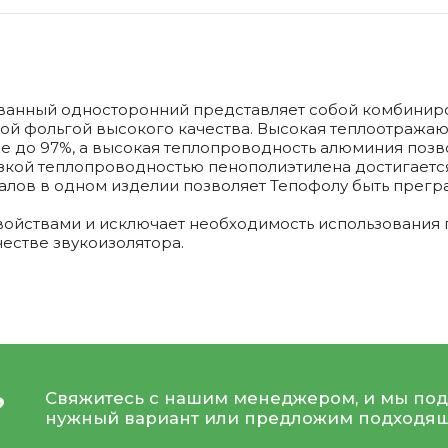
анный односторонний представляет собой комбиниров
ой фольгой высокого качества. Высокая теплоотража
ие до 97%, а высокая теплопроводность алюминия поз
низкой теплопроводностью пенополиэтилена достигает
лов в одном изделии позволяет Тепофолу быть прегра
йствами и исключает необходимость использования п
честве звукоизолятора.
Свяжитесь с нашим менеджером, и мы под
?
нужный вариант или предложим подходящ