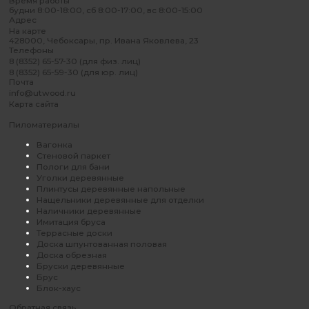
Время работы
будни 8:00-18:00, сб 8:00-17:00, вс 8:00-15:00
Адрес
На карте
428000, Чебоксары, пр. Ивана Яковлева, 23
Телефоны
8 (8352) 65-57-30 (для физ. лиц)
8 (8352) 65-59-30 (для юр. лиц)
Почта
info@utwood.ru
Карта сайта
Пиломатериалы
Вагонка
Стеновой паркет
Пологи для бани
Уголки деревянные
Плинтусы деревянные напольные
Нащельники деревянные для отделки
Наличники деревянные
Имитация бруса
Террасные доски
Доска шпунтованная половая
Доска обрезная
Бруски деревянные
Брус
Блок-хаус
Обратная связь