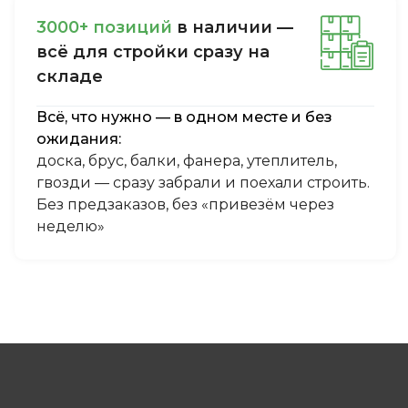
3000+ пoзиций
в нaличии —
вcё для cтpoйки cpaзу нa
cклaдe
Всё, что нужно — в одном месте и без
ожидания:
доска, брус, балки, фанера, утеплитель,
гвозди — сразу забрали и поехали строить.
Без предзаказов, без «привезём через
неделю»