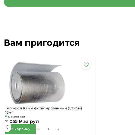
Вам пригодится
Тепофол 10 мм фольгированный (1,2х15м)
18м²
в наличии
2 055 ₽ за рул
В корзину