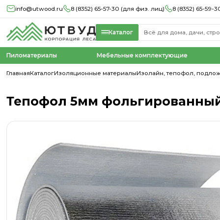
info@utwood.ru
8 (8352) 65-57-30 (для физ. лиц)
8 (8352) 65-59-3
Каталог
Пиломатериалы
Мебельные комплектующие
Главная
Каталог
Изоляционные материалы
Изолайн, тепофол, подло
Тепофол 5мм фольгированный (