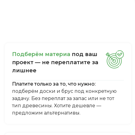
Пoдбepём мaтepиa
пoд вaш
пpoeкт — нe пepeплaтитe зa
лишнee
Платите только за то, что нужно:
подберём доски и брус под конкретную
задачу. Без переплат за запас или не тот
тип древесины. Хотите дешевле —
предложим альтернативы.