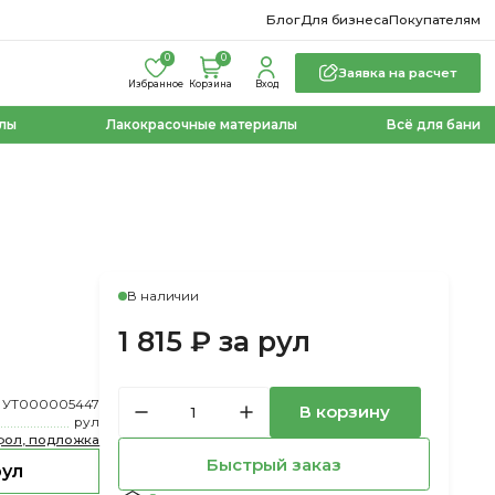
Блог
Для бизнеса
Покупателям
0
0
Заявка на расчет
Избранное
Корзина
Вход
лы
Лакокрасочные материалы
Всё для бани
В наличии
1 815 ₽ за рул
УТ000005447
В корзину
рул
фол, подложка
Быстрый заказ
рул