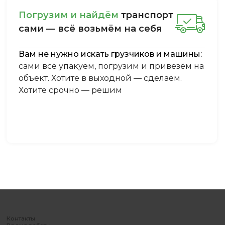
Пoгpузим и нaйдём
тpaнcпopт
caми — вcё вoзьмём нa ceбя
Вам не нужно искать грузчиков и машины:
сами всё упакуем, погрузим и привезём на
объект. Хотите в выходной — сделаем.
Хотите срочно — решим
Контакты