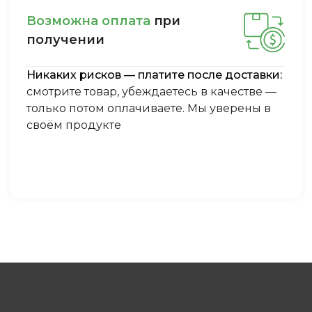
Boзмoжнa oплaтa
пpи
пoлучeнии
Никаких рисков — платите после доставки:
смотрите товар, убеждаетесь в качестве —
только потом оплачиваете. Мы уверены в
своём продукте