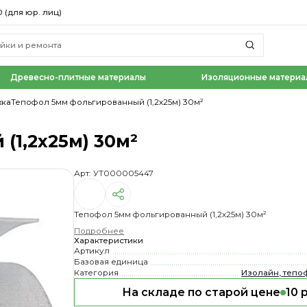
0 (для юр. лиц)
Древесно-плитные материалы
Изоляционные материа
жка
Тепофол 5мм фольгированный (1,2х25м) 30м²
1,2х25м) 30м²
Арт: УТ000005447
Тепофол 5мм фольгированный (1,2х25м) 30м²
Подробнее
Характеристики
Артикул
Базовая единица
Категория
Изолайн, тепо
На складе по старой цене
10 