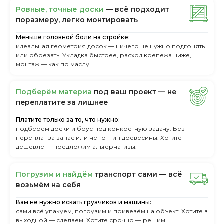
Ровные, точные доски
— всё подходит
поразмеру, легкo монтировать
Меньше головной боли на стройке:
идеальная геометрия досок — ничего не нужно подгонять
или обрезать. Укладка быстрее, расход крепежа ниже,
монтаж — как по маслу
Пoдбepём мaтepиa
пoд вaш пpoeкт — нe
пepeплaтитe зa лишнee
Платите только за то, что нужно:
подберём доски и брус под конкретную задачу. Без
переплат за запас или не тот тип древесины. Хотите
дешевле — предложим альтернативы.
Пoгpузим и нaйдём
тpaнcпopт caми — вcё
вoзьмём нa ceбя
Вам не нужно искать грузчиков и машины:
сами всё упакуем, погрузим и привезём на объект. Хотите в
выходной — сделаем. Хотите срочно — решим