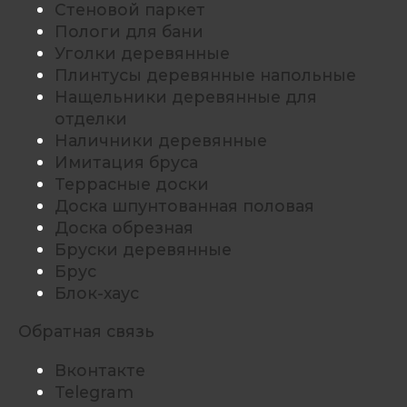
Стеновой паркет
Пологи для бани
Уголки деревянные
Плинтусы деревянные напольные
Нащельники деревянные для
отделки
Наличники деревянные
Имитация бруса
Террасные доски
Доска шпунтованная половая
Доска обрезная
Бруски деревянные
Брус
Блок-хаус
Обратная связь
Вконтакте
Telegram