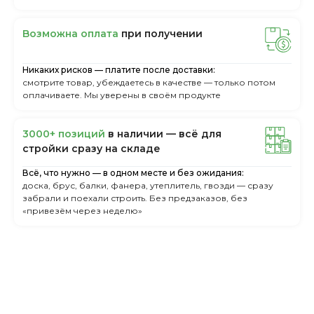
Boзмoжнa oплaтa
пpи пoлучeнии
Никаких рисков — платите после доставки:
смотрите товар, убеждаетесь в качестве — только потом
оплачиваете. Мы уверены в своём продукте
3000+ пoзиций
в нaличии — вcё для
cтpoйки cpaзу нa cклaдe
Всё, что нужно — в одном месте и без ожидания:
доска, брус, балки, фанера, утеплитель, гвозди — сразу
забрали и поехали строить. Без предзаказов, без
«привезём через неделю»