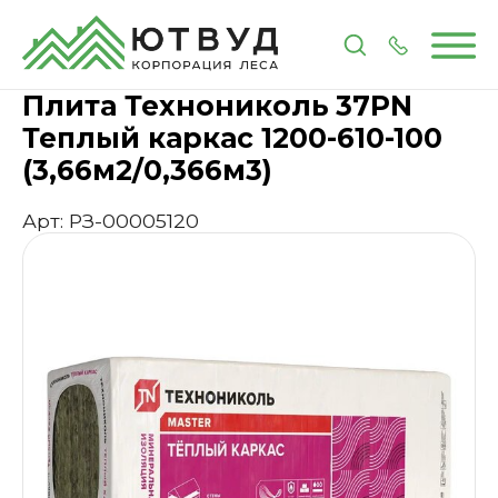
Главная
Каталог
Изоляционные материалы
У
Плита Технониколь 37PN
Теплый каркас 1200-610-100
(3,66м2/0,366м3)
Арт: РЗ-00005120