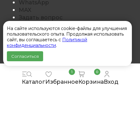
WhatsApp
MAX
Задать вопрос
Заказать звонок
На сайте используются cookie-файлы для улучшения
Оставить отзыв
пользовательского опыта. Продолжая использовать
сайт, вы соглашаетесь с
Политикой
Покупателям
конфиденциальности
.
Согласиться
О нас
Контакты
1
0
Доставка
Обмен и возврат
Каталог
Избранное
Корзина
Вход
Для бизнеса
Политика конфиденциальности