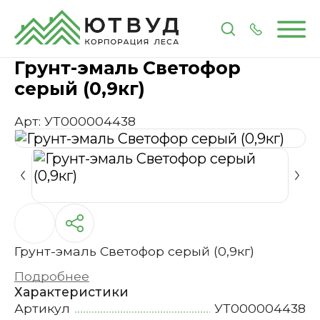
Главная
Каталог
Лакокрасочные материалы
Г
Грунт-эмаль Светофор
серый (0,9кг)
Арт: УТ000004438
Грунт-эмаль Светофор серый (0,9кг)
Подробнее
Характеристики
Артикул
УТ000004438