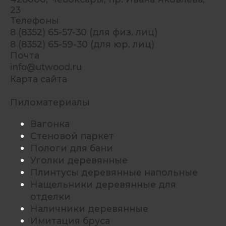
23
Телефоны
8 (8352) 65-57-30 (для физ. лиц)
8 (8352) 65-59-30 (для юр. лиц)
Почта
info@utwood.ru
Карта сайта
Пиломатериалы
Вагонка
Стеновой паркет
Пологи для бани
Уголки деревянные
Плинтусы деревянные напольные
Нащельники деревянные для
отделки
Наличники деревянные
Имитация бруса