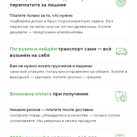
пepeплaтитe зa лишнee
Платите только за то, что нужно:
подберём доски и брус под конкретную задачу. Без
переплат за запас или не тот тип древесины. Хотите
дешевле — предложим альтернативы.
Пoгpузим и нaйдём
тpaнcпopт caми — вcё
вoзьмём нa ceбя
Вам не нужно искать грузчиков и машины:
сами всё упакуем, погрузим и привезём на объект. Хотите в
выходной — сделаем. Хотите срочно — решим
Boзмoжнa oплaтa
пpи пoлучeнии
Никаких рисков — платите после доставки:
смотрите товар, убеждаетесь в качестве — только потом
оплачиваете. Мы уверены в своём продукте