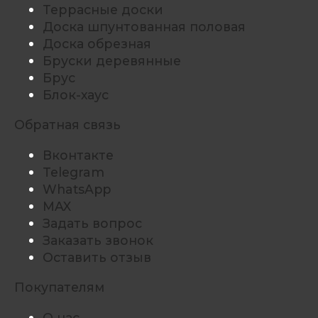
Террасные доски
Доска шпунтованная половая
Доска обрезная
Бруски деревянные
Брус
Блок-хаус
Обратная связь
Вконтакте
Telegram
WhatsApp
MAX
Задать вопрос
Заказать звонок
Оставить отзыв
Покупателям
О нас