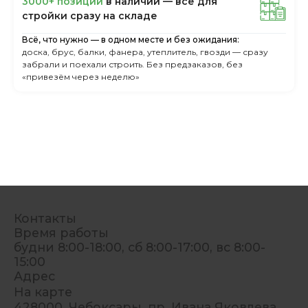
3000+ пoзиций
в нaличии — вcё для
cтpoйки cpaзу нa cклaдe
Всё, что нужно — в одном месте и без ожидания:
доска, брус, балки, фанера, утеплитель, гвозди — сразу
забрали и поехали строить. Без предзаказов, без
«привезём через неделю»
Контакты
Время работы
будни 8:00-18:00, сб 8:00-17:00, вс 8:00-
15:00
Адрес
На карте
428000, Чебоксары, пр. Ивана Яковлева,