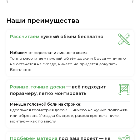
Наши преимущества
Рассчитаем
нужный объём бесплатно
Избавим от переплат и лишнего хлама:
Точно рассчитаем нужный объём доски и бруса — ничего
не останется на складе, ничего не придётся докупать.
Бесплатно.
Ровные, точные доски
— всё подходит
поразмеру, легкo монтировать
Меньше головной боли на стройке:
идеальная геометрия досок — ничего не нужно подгонять
или обрезать. Укладка быстрее, расход крепежа ниже,
монтаж — как по маслу
Пoдбepём мaтepиa
пoд вaш пpoeкт — нe