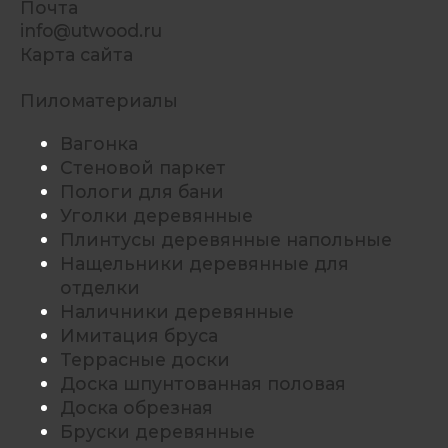
Почта
info@utwood.ru
Карта сайта
Пиломатериалы
Вагонка
Стеновой паркет
Пологи для бани
Уголки деревянные
Плинтусы деревянные напольные
Нащельники деревянные для
отделки
Наличники деревянные
Имитация бруса
Террасные доски
Доска шпунтованная половая
Доска обрезная
Бруски деревянные