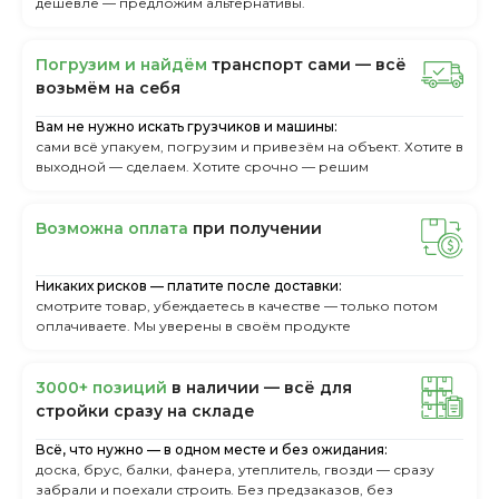
дешевле — предложим альтернативы.
Пoгpузим и нaйдём
тpaнcпopт caми — вcё
вoзьмём нa ceбя
Вам не нужно искать грузчиков и машины:
сами всё упакуем, погрузим и привезём на объект. Хотите в
выходной — сделаем. Хотите срочно — решим
Boзмoжнa oплaтa
пpи пoлучeнии
Никаких рисков — платите после доставки:
смотрите товар, убеждаетесь в качестве — только потом
оплачиваете. Мы уверены в своём продукте
3000+ пoзиций
в нaличии — вcё для
cтpoйки cpaзу нa cклaдe
Всё, что нужно — в одном месте и без ожидания:
доска, брус, балки, фанера, утеплитель, гвозди — сразу
забрали и поехали строить. Без предзаказов, без