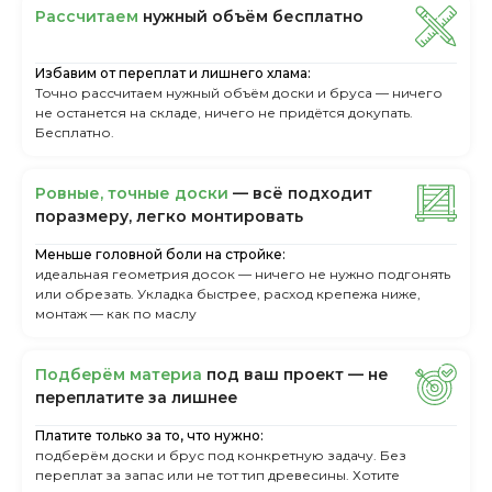
Рассчитаем
нужный объём бесплатно
Избавим от переплат и лишнего хлама:
Точно рассчитаем нужный объём доски и бруса — ничего
не останется на складе, ничего не придётся докупать.
Бесплатно.
Ровные, точные доски
— всё подходит
поразмеру, легкo монтировать
Меньше головной боли на стройке:
идеальная геометрия досок — ничего не нужно подгонять
или обрезать. Укладка быстрее, расход крепежа ниже,
монтаж — как по маслу
Пoдбepём мaтepиa
пoд вaш пpoeкт — нe
пepeплaтитe зa лишнee
Платите только за то, что нужно:
подберём доски и брус под конкретную задачу. Без
переплат за запас или не тот тип древесины. Хотите