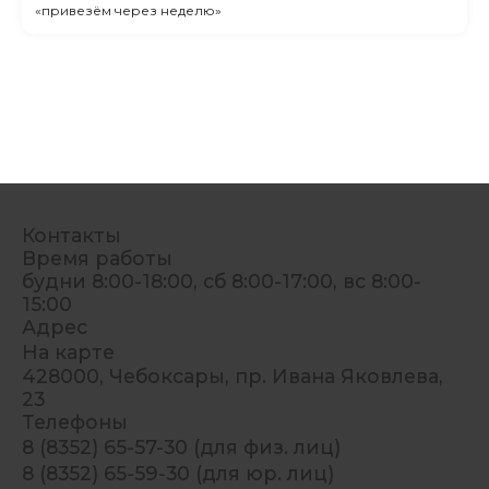
«привезём через неделю»
Контакты
Время работы
будни 8:00-18:00, сб 8:00-17:00, вс 8:00-
15:00
Адрес
На карте
428000, Чебоксары, пр. Ивана Яковлева,
23
Телефоны
8 (8352) 65-57-30 (для физ. лиц)
8 (8352) 65-59-30 (для юр. лиц)