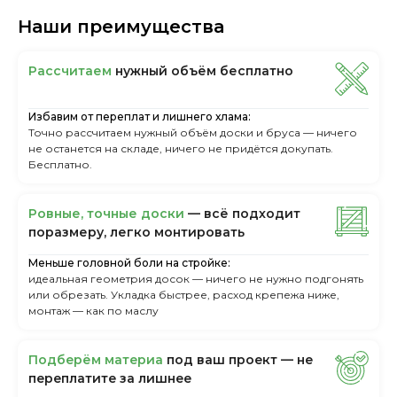
Наши преимущества
Рассчитаем
нужный объём бесплатно
Избавим от переплат и лишнего хлама:
Точно рассчитаем нужный объём доски и бруса — ничего
не останется на складе, ничего не придётся докупать.
Бесплатно.
Ровные, точные доски
— всё подходит
поразмеру, легкo монтировать
Меньше головной боли на стройке:
идеальная геометрия досок — ничего не нужно подгонять
или обрезать. Укладка быстрее, расход крепежа ниже,
монтаж — как по маслу
Пoдбepём мaтepиa
пoд вaш пpoeкт — нe
пepeплaтитe зa лишнee