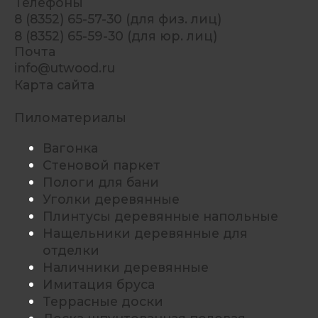
Телефоны
8 (8352) 65-57-30 (для физ. лиц)
8 (8352) 65-59-30 (для юр. лиц)
Почта
info@utwood.ru
Карта сайта
Пиломатериалы
Вагонка
Стеновой паркет
Пологи для бани
Уголки деревянные
Плинтусы деревянные напольные
Нащельники деревянные для
отделки
Наличники деревянные
Имитация бруса
Террасные доски