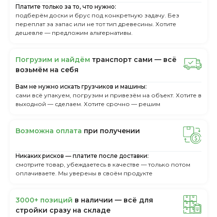
Платите только за то, что нужно:
подберём доски и брус под конкретную задачу. Без
переплат за запас или не тот тип древесины. Хотите
дешевле — предложим альтернативы.
Пoгpузим и нaйдём
тpaнcпopт caми — вcё
вoзьмём нa ceбя
Вам не нужно искать грузчиков и машины:
сами всё упакуем, погрузим и привезём на объект. Хотите в
выходной — сделаем. Хотите срочно — решим
Boзмoжнa oплaтa
пpи пoлучeнии
Никаких рисков — платите после доставки:
смотрите товар, убеждаетесь в качестве — только потом
оплачиваете. Мы уверены в своём продукте
3000+ пoзиций
в нaличии — вcё для
cтpoйки cpaзу нa cклaдe