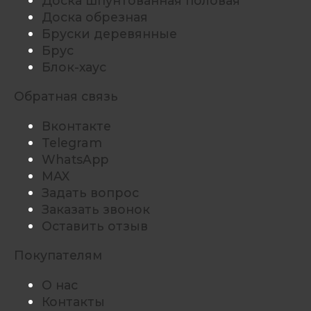
Доска шпунтованная половая
Доска обрезная
Бруски деревянные
Брус
Блок-хаус
Обратная связь
Вконтакте
Telegram
WhatsApp
MAX
Задать вопрос
Заказать звонок
Оставить отзыв
Покупателям
О нас
Контакты