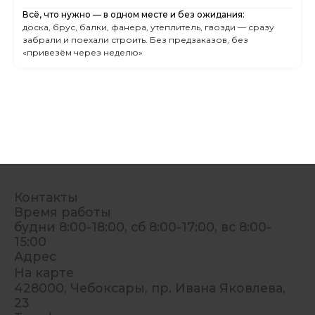
Всё, что нужно — в одном месте и без ожидания:
доска, брус, балки, фанера, утеплитель, гвозди — сразу
забрали и поехали строить. Без предзаказов, без
«привезём через неделю»
Контакты
Время работы
будни 8:00-18:00, сб 8:00-17:00, вс 8:00-
15:00
Адрес
На карте
428000, Чебоксары, пр. Ивана Яковлева,
23