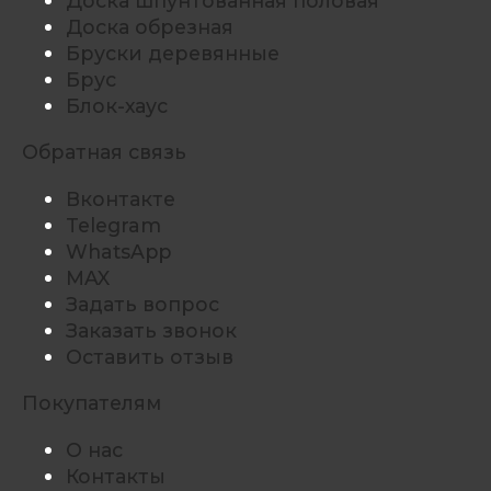
Доска шпунтованная половая
Доска обрезная
Бруски деревянные
Брус
Блок-хаус
Обратная связь
Вконтакте
Telegram
WhatsApp
MAX
Задать вопрос
Заказать звонок
Оставить отзыв
Покупателям
О нас
Контакты