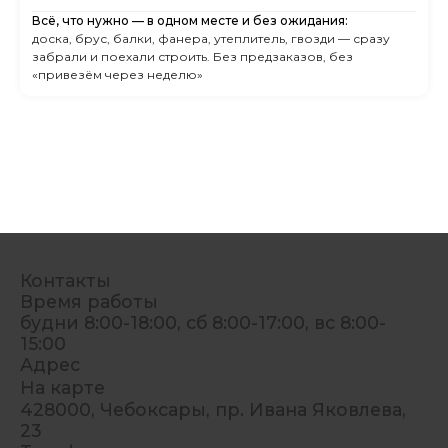
Всё, что нужно — в одном месте и без ожидания:
доска, брус, балки, фанера, утеплитель, гвозди — сразу
забрали и поехали строить. Без предзаказов, без
«привезём через неделю»
Контакты
Время работы
будни 8:00-18:00, сб 8:00-17:00, вс 8:00-
15:00
Адрес
На карте
428000, Чебоксары, пр. Ивана Яковлева,
23