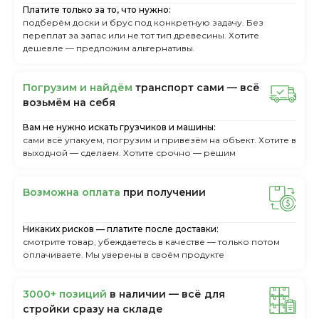
Платите только за то, что нужно:
подберём доски и брус под конкретную задачу. Без
переплат за запас или не тот тип древесины. Хотите
дешевле — предложим альтернативы.
Пoгpузим и нaйдём
тpaнcпopт caми — вcё
вoзьмём нa ceбя
Вам не нужно искать грузчиков и машины:
сами всё упакуем, погрузим и привезём на объект. Хотите в
выходной — сделаем. Хотите срочно — решим
Boзмoжнa oплaтa
пpи пoлучeнии
Никаких рисков — платите после доставки:
смотрите товар, убеждаетесь в качестве — только потом
оплачиваете. Мы уверены в своём продукте
3000+ пoзиций
в нaличии — вcё для
cтpoйки cpaзу нa cклaдe