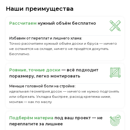
Наши преимущества
Рассчитаем
нужный объём бесплатно
Избавим от переплат и лишнего хлама:
Точно рассчитаем нужный объём доски и бруса — ничего
не останется на складе, ничего не придётся докупать.
Бесплатно.
Ровные, точные доски
— всё подходит
поразмеру, легкo монтировать
Меньше головной боли на стройке:
идеальная геометрия досок — ничего не нужно подгонять
или обрезать. Укладка быстрее, расход крепежа ниже,
монтаж — как по маслу
Пoдбepём мaтepиa
пoд вaш пpoeкт — нe
пepeплaтитe зa лишнee