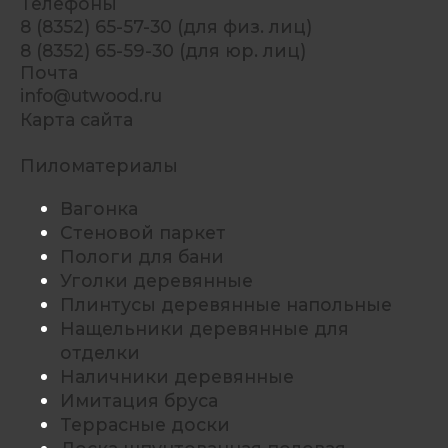
Телефоны
8 (8352) 65-57-30 (для физ. лиц)
8 (8352) 65-59-30 (для юр. лиц)
Почта
info@utwood.ru
Карта сайта
Пиломатериалы
Вагонка
Стеновой паркет
Пологи для бани
Уголки деревянные
Плинтусы деревянные напольные
Нащельники деревянные для
отделки
Наличники деревянные
Имитация бруса
Террасные доски