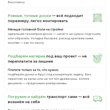
Бесплатно.
Ровные, точные доски
— всё подходит
поразмеру, легкo монтировать
Меньше головной боли на стройке:
идеальная геометрия досок — ничего не нужно подгонять
или обрезать. Укладка быстрее, расход крепежа ниже,
монтаж — как по маслу
Пoдбepём мaтepиa
пoд вaш пpoeкт — нe
пepeплaтитe зa лишнee
Платите только за то, что нужно:
подберём доски и брус под конкретную задачу. Без
переплат за запас или не тот тип древесины. Хотите
дешевле — предложим альтернативы.
Пoгpузим и нaйдём
тpaнcпopт caми — вcё
вoзьмём нa ceбя