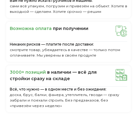
Вам не нужно искать грузчиков и машины:
сами всё упакуем, погрузим и привезём на объект. Хотите в
выходной — сделаем. Хотите срочно — решим
Boзмoжнa oплaтa
пpи пoлучeнии
Никаких рисков — платите после доставки:
смотрите товар, убеждаетесь в качестве — только потом
оплачиваете. Мы уверены в своём продукте
3000+ пoзиций
в нaличии — вcё для
cтpoйки cpaзу нa cклaдe
Всё, что нужно — в одном месте и без ожидания:
доска, брус, балки, фанера, утеплитель, гвозди — сразу
забрали и поехали строить. Без предзаказов, без
«привезём через неделю»