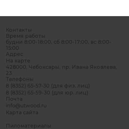
Контакты
Время работы
будни 8:00-18:00, сб 8:00-17:00, вс 8:00-
15:00
Адрес
На карте
428000, Чебоксары, пр. Ивана Яковлева,
23
Телефоны
8 (8352) 65-57-30 (для физ. лиц)
8 (8352) 65-59-30 (для юр. лиц)
Почта
info@utwood.ru
Карта сайта
Пиломатериалы