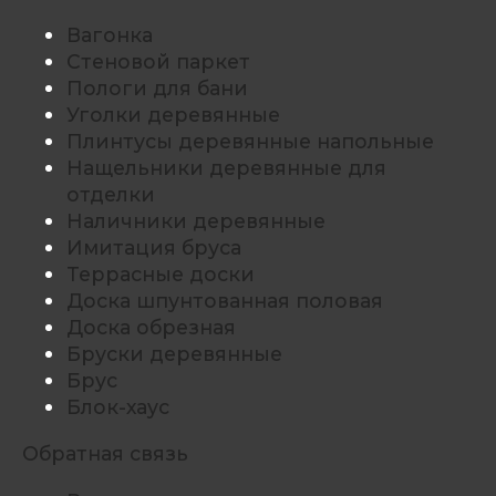
Вагонка
Стеновой паркет
Пологи для бани
Уголки деревянные
Плинтусы деревянные напольные
Нащельники деревянные для
отделки
Наличники деревянные
Имитация бруса
Террасные доски
Доска шпунтованная половая
Доска обрезная
Бруски деревянные
Брус
Блок-хаус
Обратная связь