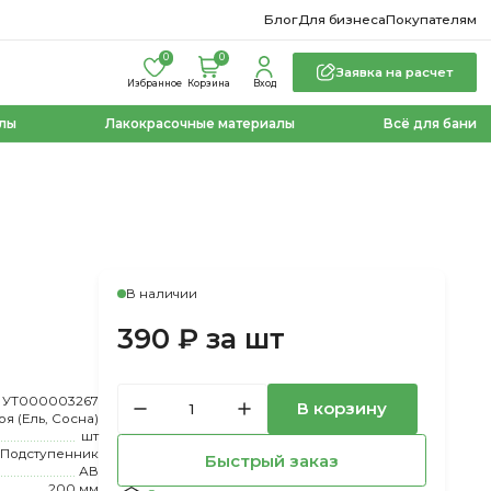
Блог
Для бизнеса
Покупателям
0
0
Заявка на расчет
Избранное
Корзина
Вход
лы
Лакокрасочные материалы
Всё для бани
В наличии
390 ₽ за шт
УТ000003267
В корзину
оя (Ель, Сосна)
шт
Подступенник
Быстрый заказ
АВ
200 мм