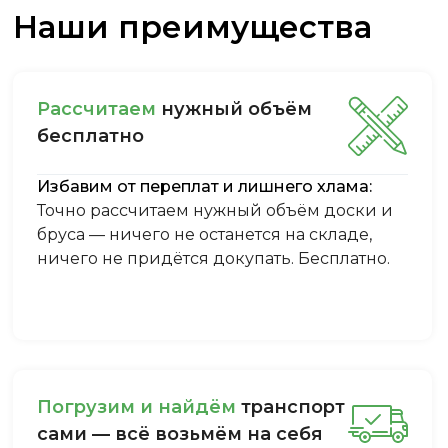
Наши преимущества
Рассчитаем
нужный объём
бесплатно
Избавим от переплат и лишнего хлама:
Точно рассчитаем нужный объём доски и
бруса — ничего не останется на складе,
ничего не придётся докупать. Бесплатно.
Пoгpузим и нaйдём
тpaнcпopт
caми — вcё вoзьмём нa ceбя