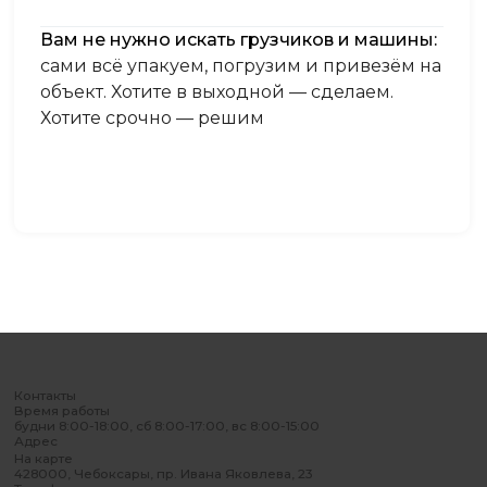
Вам не нужно искать грузчиков и машины:
сами всё упакуем, погрузим и привезём на
объект. Хотите в выходной — сделаем.
Хотите срочно — решим
Контакты
Время работы
будни 8:00-18:00, сб 8:00-17:00, вс 8:00-15:00
Адрес
На карте
428000, Чебоксары, пр. Ивана Яковлева, 23