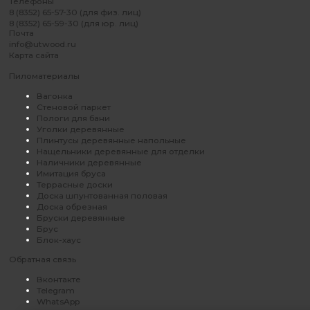
Телефоны
8 (8352) 65-57-30 (для физ. лиц)
8 (8352) 65-59-30 (для юр. лиц)
Почта
info@utwood.ru
Карта сайта
Пиломатериалы
Вагонка
Стеновой паркет
Пологи для бани
Уголки деревянные
Плинтусы деревянные напольные
Нащельники деревянные для отделки
Наличники деревянные
Имитация бруса
Террасные доски
Доска шпунтованная половая
Доска обрезная
Бруски деревянные
Брус
Блок-хаус
Обратная связь
Вконтакте
Telegram
WhatsApp