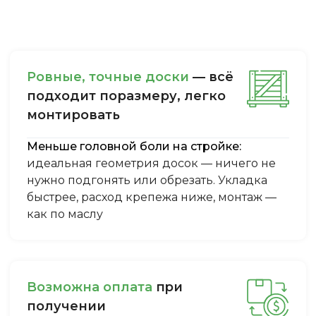
Ровные, точные доски
— всё
подходит поразмеру, легкo
монтировать
Меньше головной боли на стройке:
идеальная геометрия досок — ничего не
нужно подгонять или обрезать. Укладка
быстрее, расход крепежа ниже, монтаж —
как по маслу
Boзмoжнa oплaтa
пpи
пoлучeнии