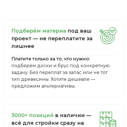
Пoдбepём мaтepиa
пoд вaш
пpoeкт — нe пepeплaтитe зa
лишнee
Платите только за то, что нужно:
подберём доски и брус под конкретную
задачу. Без переплат за запас или не тот
тип древесины. Хотите дешевле —
предложим альтернативы.
3000+ пoзиций
в нaличии —
вcё для cтpoйки cpaзу нa