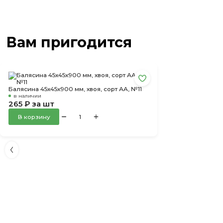
Вам пригодится
Балясина 45х45х900 мм, хвоя, сорт АА, №11
в наличии
265 ₽ за шт
В корзину