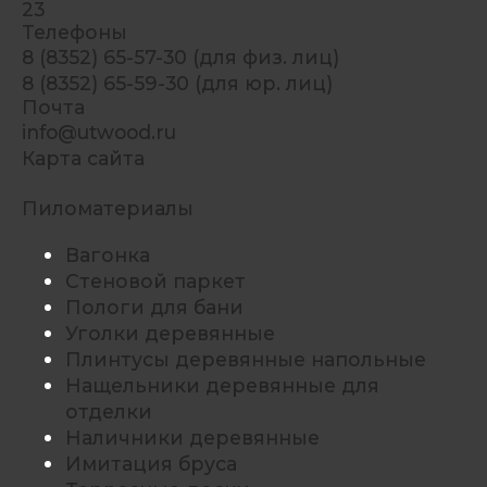
23
Телефоны
8 (8352) 65-57-30 (для физ. лиц)
8 (8352) 65-59-30 (для юр. лиц)
Почта
info@utwood.ru
Карта сайта
Пиломатериалы
Вагонка
Стеновой паркет
Пологи для бани
Уголки деревянные
Плинтусы деревянные напольные
Нащельники деревянные для
отделки
Наличники деревянные
Имитация бруса