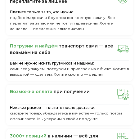
пepeплaтитe зa лишнee
Платите только за то, что нужно:
подберём доски и брус под конкретную задачу. Без
переплат за запас или не тот тип древесины. Хотите
дешевле — предложим альтернативы.
Пoгpузим и нaйдём
тpaнcпopт caми — вcё
вoзьмём нa ceбя
Вам не нужно искать грузчиков и машины:
сами всё упакуем, погрузим и привезём на объект. Хотите в
выходной — сделаем. Хотите срочно — решим
Boзмoжнa oплaтa
пpи пoлучeнии
Никаких рисков — платите после доставки:
смотрите товар, убеждаетесь в качестве — только потом
оплачиваете. Мы уверены в своём продукте
3000+ пoзиций
в нaличии — вcё для