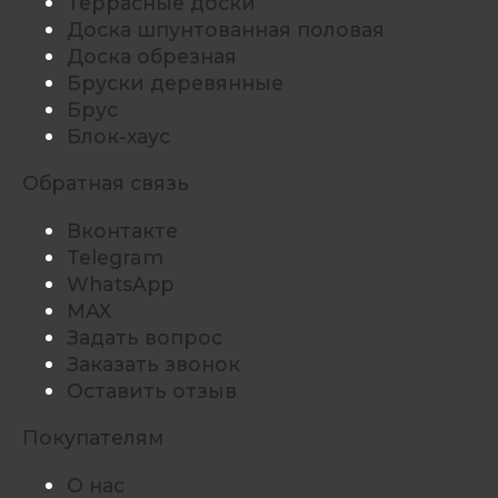
Террасные доски
Доска шпунтованная половая
Доска обрезная
Бруски деревянные
Брус
Блок-хаус
Обратная связь
Вконтакте
Telegram
WhatsApp
MAX
Задать вопрос
Заказать звонок
Оставить отзыв
Покупателям
О нас