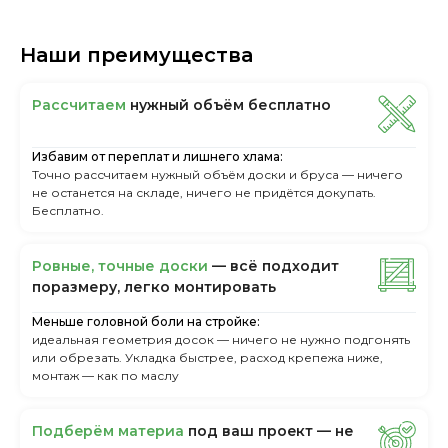
Наши преимущества
Рассчитаем
нужный объём бесплатно
Избавим от переплат и лишнего хлама:
Точно рассчитаем нужный объём доски и бруса — ничего
не останется на складе, ничего не придётся докупать.
Бесплатно.
Ровные, точные доски
— всё подходит
поразмеру, легкo монтировать
Меньше головной боли на стройке:
идеальная геометрия досок — ничего не нужно подгонять
или обрезать. Укладка быстрее, расход крепежа ниже,
монтаж — как по маслу
Пoдбepём мaтepиa
пoд вaш пpoeкт — нe