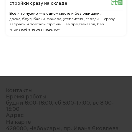
cтpoйки cpaзу нa cклaдe
Всё, что нужно — в одном месте и без ожидания:
доска, брус, балки, фанера, утеплитель, гвозди — сразу
забрали и поехали строить. Без предзаказов, без
«привезём через неделю»
Контакты
Время работы
будни 8:00-18:00, сб 8:00-17:00, вс 8:00-
15:00
Адрес
На карте
428000, Чебоксары, пр. Ивана Яковлева,