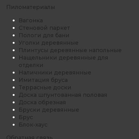
Пиломатериалы
Вагонка
Стеновой паркет
Пологи для бани
Уголки деревянные
Плинтусы деревянные напольные
Нащельники деревянные для
отделки
Наличники деревянные
Имитация бруса
Террасные доски
Доска шпунтованная половая
Доска обрезная
Бруски деревянные
Брус
Блок-хаус
Обратная связь