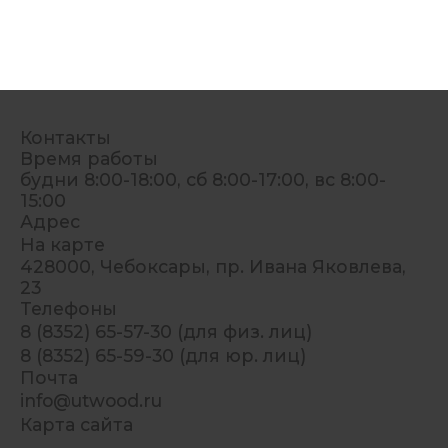
Контакты
Время работы
будни 8:00-18:00, сб 8:00-17:00, вс 8:00-
15:00
Адрес
На карте
428000, Чебоксары, пр. Ивана Яковлева,
23
Телефоны
8 (8352) 65-57-30 (для физ. лиц)
8 (8352) 65-59-30 (для юр. лиц)
Почта
info@utwood.ru
Карта сайта