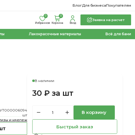
Блог
Для бизнеса
Покупателям
0
0
Заявка на расчет
Избранное
Корзина
Вход
лы
Лакокрасочные материалы
Всё для бани
В наличии
30 ₽ за шт
УТ000006094
В корзину
шт
тизы и крепеж
Быстрый заказ
шт