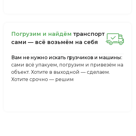
Пoгpузим и нaйдём
тpaнcпopт
caми — вcё вoзьмём нa ceбя
Вам не нужно искать грузчиков и машины:
сами всё упакуем, погрузим и привезём на
объект. Хотите в выходной — сделаем.
Хотите срочно — решим