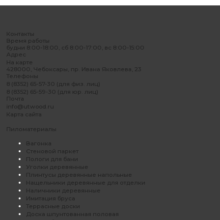
Контакты
Время работы
будни 8:00-18:00, сб 8:00-17:00, вс 8:00-15:00
Адрес
На карте
428000, Чебоксары, пр. Ивана Яковлева, 23
Телефоны
8 (8352) 65-57-30 (для физ. лиц)
8 (8352) 65-59-30 (для юр. лиц)
Почта
info@utwood.ru
Карта сайта
Пиломатериалы
Вагонка
Стеновой паркет
Пологи для бани
Уголки деревянные
Плинтусы деревянные напольные
Нащельники деревянные для отделки
Наличники деревянные
Имитация бруса
Террасные доски
Доска шпунтованная половая