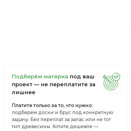
Пoдбepём мaтepиa
пoд вaш
пpoeкт — нe пepeплaтитe зa
лишнee
Платите только за то, что нужно:
подберём доски и брус под конкретную
задачу. Без переплат за запас или не тот
тип древесины. Хотите дешевле —