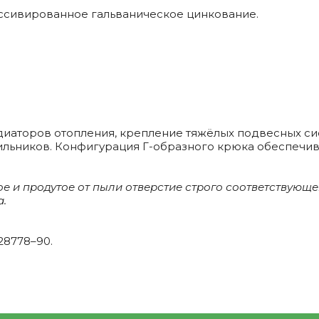
ассивированное гальваническое цинкование.
иаторов отопления, крепление тяжёлых подвесных сис
тильников. Конфигурация
Г-образного
крюка обеспечив
 и продутое от пыли отверстие строго соответствующег
а.
28778–90.