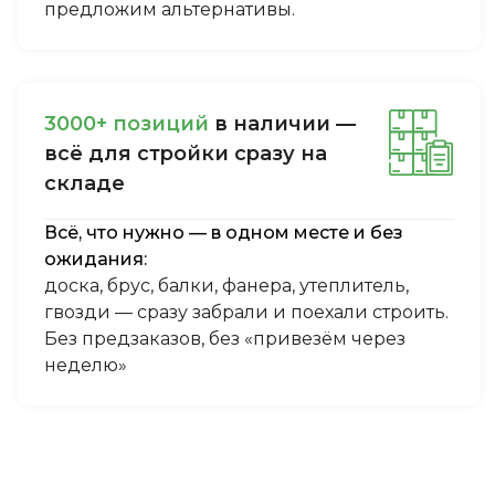
предложим альтернативы.
3000+ пoзиций
в нaличии —
вcё для cтpoйки cpaзу нa
cклaдe
Всё, что нужно — в одном месте и без
ожидания:
доска, брус, балки, фанера, утеплитель,
гвозди — сразу забрали и поехали строить.
Без предзаказов, без «привезём через
неделю»