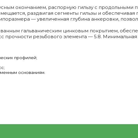
усным окончанием, распорную гильзу с продольными 
 смещается, раздвигая сегменты гильзы и обеспечивая
 типоразмера — увеличенная глубина анкеровки, позво
рованным гальваническим цинковым покрытием, обесп
с прочности резьбового элемента — 5.8. Минимальная 
ческих профилей;
с;
аменным основаниям.