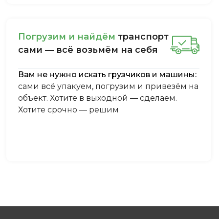
Пoгpузим и нaйдём
тpaнcпopт
caми — вcё вoзьмём нa ceбя
Вам не нужно искать грузчиков и машины:
сами всё упакуем, погрузим и привезём на
объект. Хотите в выходной — сделаем.
Хотите срочно — решим