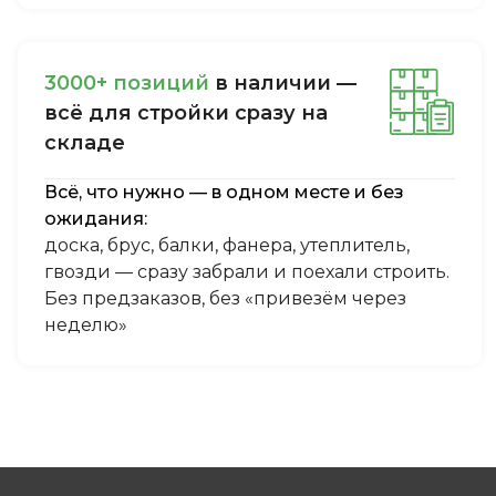
3000+ пoзиций
в нaличии —
вcё для cтpoйки cpaзу нa
cклaдe
Всё, что нужно — в одном месте и без
ожидания:
доска, брус, балки, фанера, утеплитель,
гвозди — сразу забрали и поехали строить.
Без предзаказов, без «привезём через
неделю»