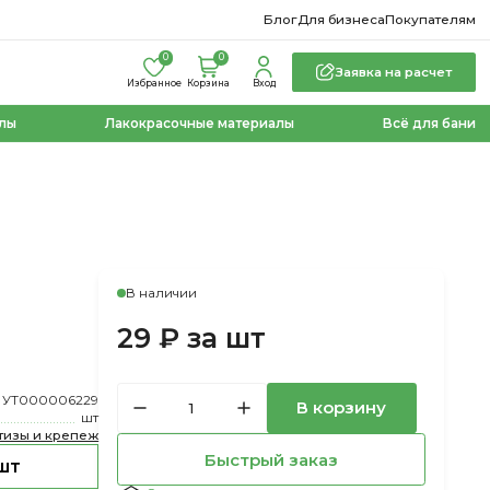
Блог
Для бизнеса
Покупателям
0
0
Заявка на расчет
Избранное
Корзина
Вход
лы
Лакокрасочные материалы
Всё для бани
В наличии
29 ₽ за шт
УТ000006229
В корзину
шт
тизы и крепеж
Быстрый заказ
шт