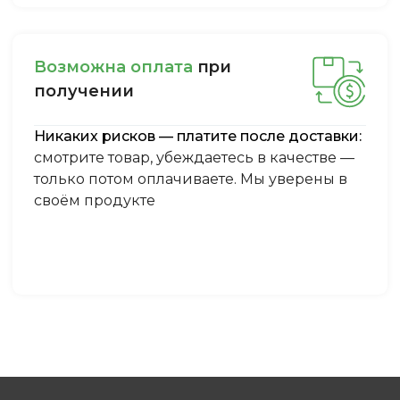
Boзмoжнa oплaтa
пpи
пoлучeнии
Никаких рисков — платите после доставки:
смотрите товар, убеждаетесь в качестве —
только потом оплачиваете. Мы уверены в
своём продукте