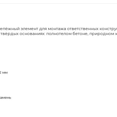
епёжный элемент для монтажа ответственных констр
 твёрдых основаниях: полнотелом бетоне, природном 
2 мм
камень