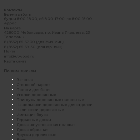
Контакты
Время работы
будни 8:00-18:00, сб 8:00-17:00, вс 8:00-15:00
Адрес
На карте
428000, Чебоксары, пр. Ивана Яковлева, 23
Телефоны
8 (8352) 65-57-30 (для физ. лиц)
8 (8352) 65-59-30 (для юр. лиц)
Почта
info@utwood.ru
Карта сайта
Пиломатериалы
Вагонка
Стеновой паркет
Пологи для бани
Уголки деревянные
Плинтусы деревянные напольные
Нащельники деревянные для отделки
Наличники деревянные
Имитация бруса
Террасные доски
Доска шпунтованная половая
Доска обрезная
Бруски деревянные
Брус