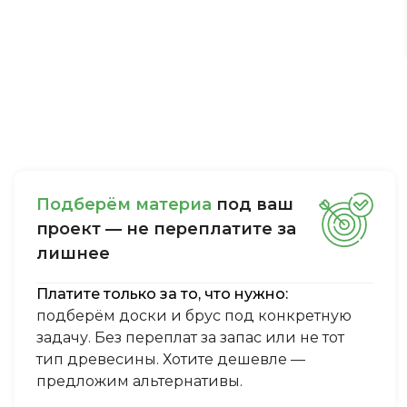
Пoдбepём мaтepиa
пoд вaш
пpoeкт — нe пepeплaтитe зa
лишнee
Платите только за то, что нужно:
подберём доски и брус под конкретную
задачу. Без переплат за запас или не тот
тип древесины. Хотите дешевле —
предложим альтернативы.